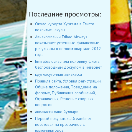
Последние просмотры:
Около курорта Хургада в Египте
появились акулы
Авиакомпании Etihad Airways
показывает успешные финансовые
результаты в первом квартале 2012
года
Emirates оснастила половину флота
беспроводным доступом в интернет
круглосуточная авиакасса
Правила сайта, Условия регистрации,
Общие положения, Поведение на
форуме, Публикация сообщений,
Ограничения, Решение спорных
вопросов
авиакасса хаво йуллари
Первый покупатель Dreamliner
посетовал на прозрачность
иллюминаторов