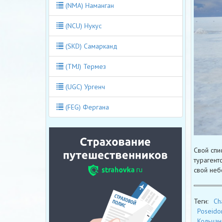
(NMA) Наманган
(NCU) Нукус
(SKD) Самарканд
(TMJ) Термез
(UGC) Ургенч
(FEG) Фергана
Свой спи
турагент
свой неб
Теги:
Ch
Poseido
Кольчан