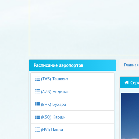
Расписание аэропортов
Главная
(TAS) Ташкент
Сери
(AZN) Андижан
(BHK) Бухара
(KSQ) Карши
(NVI) Навои