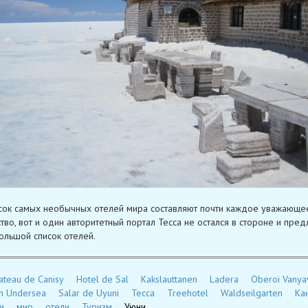
сок самых необычных отелей мира составляют почти каждое уважающе
ство, вот и один авторитетный портал Tecca не остался в стороне и пре
ольшой список отелей.
ateau de Canisy
Hotel de Sal
Kakslauttanen
Ladera
Oberoi Vanyav
n Undersea
Salar de Uyuni
Tecca
Treehotel
Waldseilgarten
Ка
и
мир
отели
Туризм
Уюни