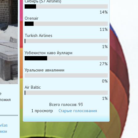
Сибирь (S7 Airlines)
14%
Orenair
11%
Turkish Airlines
1%
Узбекистон хаво йуллари
27%
Уральские авиалинии
0%
Air Baltic
е
1%
дложил
Всего голосов: 93
1 просмотр
Старые голосования
ilas
низи