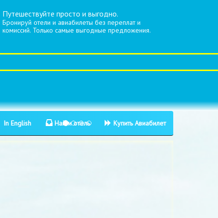
Путешествуйте просто и выгодно.
Бронируй отели и авиабилеты без переплат и
комиссий. Только самые выгодные предложения.
In English
Найти отель
Купить Авиабилет