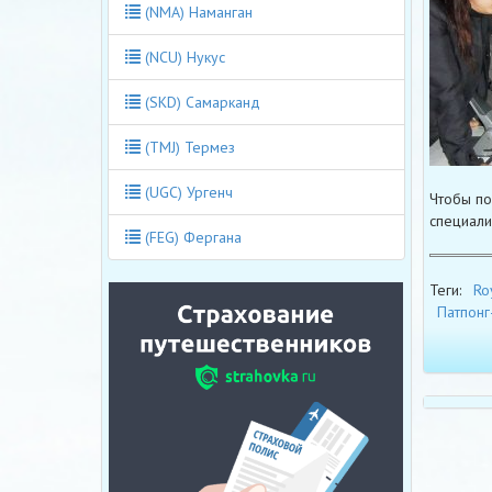
(NMA) Наманган
(NCU) Нукус
(SKD) Самарканд
(TMJ) Термез
(UGC) Ургенч
Чтобы по
специали
(FEG) Фергана
Теги:
Ro
Патпонг