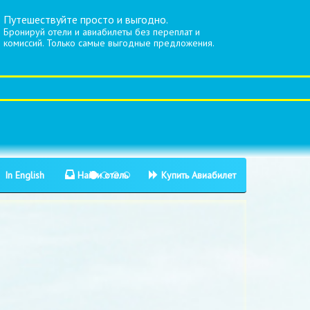
Путешествуйте просто и выгодно.
Бронируй отели и авиабилеты без переплат и
комиссий. Только самые выгодные предложения.
In English
Найти отель
Купить Авиабилет