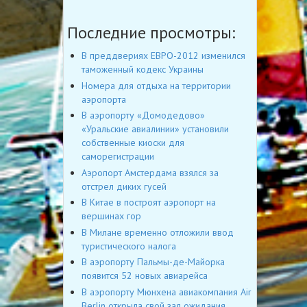
Последние просмотры:
В преддвериях ЕВРО-2012 изменился
таможенный кодекс Украины
Номера для отдыха на территории
аэропорта
В аэропорту «Домодедово»
«Уральские авиалинии» установили
собственные киоски для
саморегистрации
Аэропорт Амстердама взялся за
отстрел диких гусей
В Китае в построят аэропорт на
вершинах гор
В Милане временно отложили ввод
туристического налога
В аэропорту Пальмы-де-Майорка
появится 52 новых авиарейса
В аэропорту Мюнхена авиакомпания Air
Berlin открыла свой зал ожидания