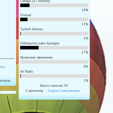
Сибирь (S7 Airlines)
14%
Orenair
11%
Turkish Airlines
1%
Узбекистон хаво йуллари
27%
Уральские авиалинии
0%
оуд
Air Baltic
мотров
1%
Всего голосов: 93
1 просмотр
Старые голосования