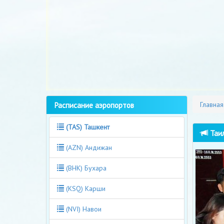
Расписание аэропортов
Главная
(TAS) Ташкент
Таил
(AZN) Андижан
(BHK) Бухара
(KSQ) Карши
(NVI) Навои