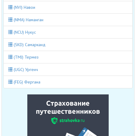
(NVI) Навои
(NMA) Наманган
(NCU) Нукус
(SKD) Самарканд
(TMJ) Термез
(UGC) Ургенч
(FEG) Фергана