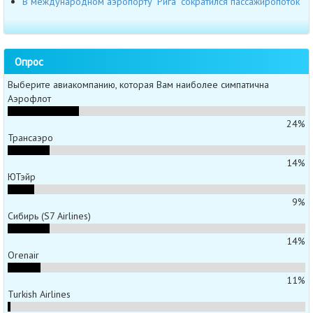
В международном аэропорту "Рига" сократился пассажиропоток
Опрос
Выберите авиакомпанию, которая Вам наиболее симпатична
Аэрофлот
24%
Трансаэро
14%
ЮТэйр
9%
Сибирь (S7 Airlines)
14%
Orenair
11%
Turkish Airlines