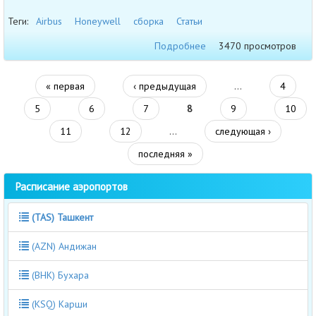
Теги:
Airbus
Honeywell
сборка
Статьи
Подробнее
3470 просмотров
« первая
‹ предыдущая
…
4
5
6
7
8
9
10
11
12
…
следующая ›
последняя »
Расписание аэропортов
(TAS) Ташкент
(AZN) Андижан
(BHK) Бухара
(KSQ) Карши