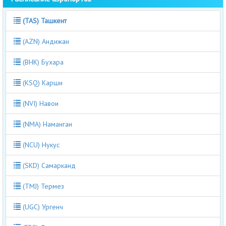
(TAS) Ташкент
(AZN) Андижан
(BHK) Бухара
(KSQ) Карши
(NVI) Навои
(NMA) Наманган
(NCU) Нукус
(SKD) Самарканд
(TMJ) Термез
(UGC) Ургенч