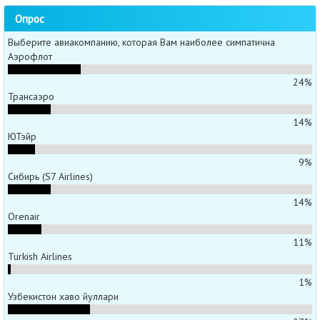
Опрос
Выберите авиакомпанию, которая Вам наиболее симпатична
Аэрофлот
24%
Трансаэро
14%
ЮТэйр
9%
Сибирь (S7 Airlines)
14%
Orenair
11%
Turkish Airlines
1%
Узбекистон хаво йуллари