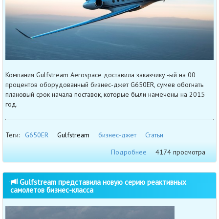
Компания Gulfstream Aerospace доставила заказчику -ый на 00
процентов оборудованный бизнес-джет G650ER, сумев обогнать
плановый срок начала поставок, которые были намечены на 2015
год.
Теги:
G650ER
Gulfstream
бизнес-джет
Статьи
Подробнее
4174 просмотра
Gulfstream представила новую серию реактивных
самолетов бизнес-класса