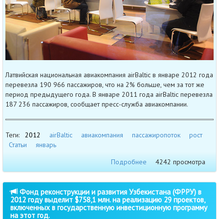
Латвийская национальная авиакомпания airBaltic в январе 2012 года
перевезла 190 966 пассажиров, что на 2% больше, чем за тот же
период предыдущего года. В январе 2011 года airBaltic перевезла
187 236 пассажиров, сообщает пресс-служба авиакомпании.
Теги:
2012
airBaltic
авиакомпания
пассажиропоток
рост
Статьи
январь
Подробнее
4242 просмотра
Фонд реконструкции и развития Узбекистана (ФРРУ) в
2012 году выделит $758,1 млн. на реализацию 29 проектов,
включенных в государственную инвестиционную программу
на этот год.