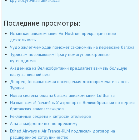
круглосуточная авиакасса
Последние просмотры:
Испанская авиакомпания Air Nostrum прекращает свою
деятельность
Чудо жилет-чемодан поможет сэкономить на перевозке багажа
Туристам посещающим Прагу помогут электронные
путеводители
Академика из Великобритании предлагает взимать большую
плату за лишний вест
Дворец Топкапы: самая посещаемая достопримечательность
Турции
Новая система оплаты багажа авиакомпании Lufthansa
Назван самый "семейный" аэропорт в Великобритании по версии
британских авиапассажиров
Рекламные секреты и хитрости отельеров
А на авиафронте всё по прежнему
Etihad Airways и Air France-KLM подписали договор на
расширенное сотрудничество