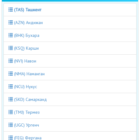
(TAS) Ташкент
(AZN) Андижан
(BHK) Бухара
(KSQ) Карши
(NVI) Навои
(NMA) Наманган
(NCU) Нукус
(SKD) Самарканд
(TMJ) Термез
(UGC) Ургенч
(FEG) Фергана