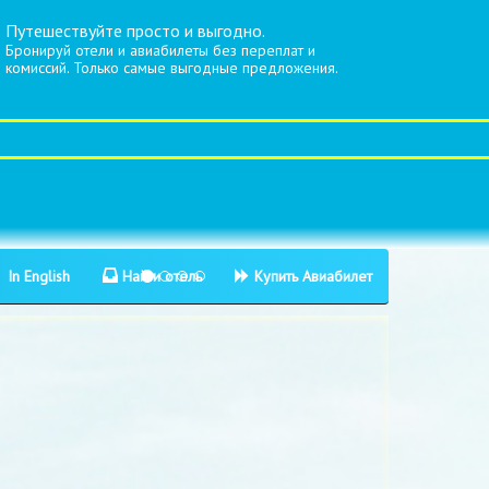
Путешествуйте просто и выгодно.
Бронируй отели и авиабилеты без переплат и
комиссий. Только самые выгодные предложения.
In English
Найти отель
Купить Авиабилет