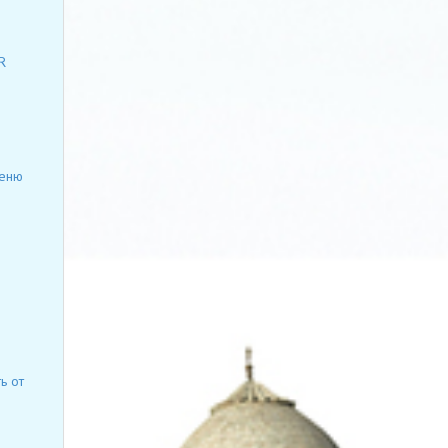
R
меню
ь от