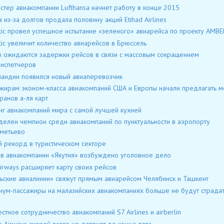
стер авиакомпании Lufthansa начнет работу в конце 2015
lia из-за долгов продала половину акций Etihad Airlines
ltic провел успешное испытание «зеленого» авиарейса по проекту AMBE
ltic увеличит количество авиарейсов в Брюссель
 ожидаются задержки рейсов в связи с массовым сокращением
испетчеров
ландии появился новый авиаперевозчик
жирам эконом-класса авиакомпаний США и Европы начали предлагать 
ранов а-ля карт
нг авиакомпаний мира с самой лучшей кухней
елен чемпион среди авиакомпаний по пунктуальности в аэропорту
метьево
 рекорд в туристическом секторе
в авиакомпании «Якутия» возбуждено уголовное дело
irways расширяет карту своих рейсов
ьские авиалинии» свяжут прямым авиарейсом Челябинск и Ташкент
ум-пассажиры на малазийских авиакомпаниях больше не будут страдат
й
стное сотрудничество авиакомпаний S7 Airlines и airberlin
s Airways скорей всего не дотянет до конца лета