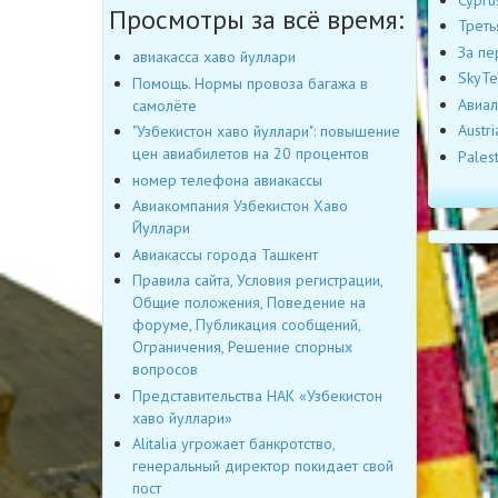
Просмотры за всё время:
Треть
За пе
авиакасса хаво йуллари
SkyTe
Помощь. Нормы провоза багажа в
Авиал
самолёте
Austr
"Узбекистон хаво йуллари": повышение
цен авиабилетов на 20 процентов
Pales
номер телефона авиакассы
Авиакомпания Узбекистон Хаво
Йуллари
Авиакассы города Ташкент
Правила сайта, Условия регистрации,
Общие положения, Поведение на
форуме, Публикация сообщений,
Ограничения, Решение спорных
вопросов
Представительства НАК «Узбекистон
хаво йуллари»
Alitalia угрожает банкротство,
генеральный директор покидает свой
пост