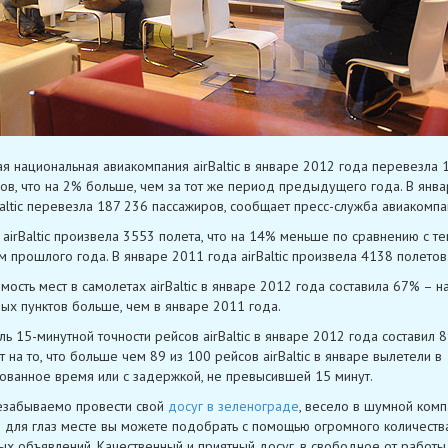
ая национальная авиакомпания airBaltic в январе 2012 года перевезла 
ов, что на 2% больше, чем за тот же период предыдущего года. В янв
Baltic перевезла 187 236 пассажиров, сообщает пресс-служба авиакомпа
 airBaltic произвела 3553 полета, что на 14% меньше по сравнению с т
 прошлого года. В январе 2011 года airBaltic произвела 4138 полетов
мость мест в самолетах airBaltic в январе 2012 года составила 67% – н
ых пунктов больше, чем в январе 2011 года.
ль 15-минутной точности рейсов airBaltic в январе 2012 года составил 8
т на то, что больше чем 89 из 100 рейсов airBaltic в январе вылетели в
ованное время или с задержкой, не превысившей 15 минут.
езабываемо провести свой
досуг в зеленограде
, весело в шумной комп
 для глаз месте вы можете подобрать с помощью огромного количеств
ых объявлений. Качественный и приятный досуг, в свободное от работы