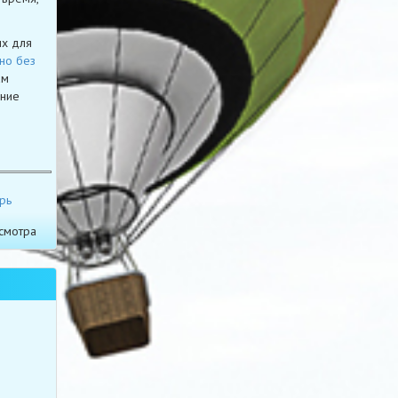
ых для
но без
ам
ение
рь
смотра