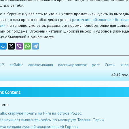
олько от тебя.
е в Кургане и у вас есть то что вы хотите продать или купить на выгодн
виях, то вам просто необходимо срочно
разместить объявление бесплат
ции
и в течение уже суток радоваться новому приобретению или деньг
ым от продаже. Огромный каталог, широкий выбор и удобное размещ
ых объявлений в одном месте.
12
airBaltic
авиакомпания
пассажиропоток
рост
Статьи
янва
4242 про
nt Content
 темы
Baltic стартуют полеты из Риги на остров Родос
ltic начинает выполнять рейсы по маршруту Таллинн-Париж
ansa названа лучшей авиакомпанией Европы