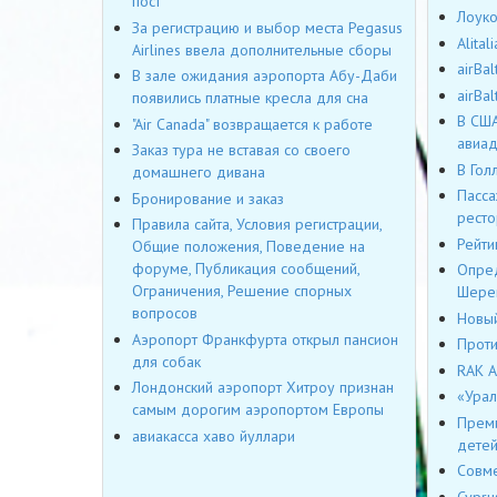
пост
Лоуко
За регистрацию и выбор места Pegasus
Alita
Airlines ввела дополнительные сборы
airBa
В зале ожидания аэропорта Абу-Даби
airBa
появились платные кресла для сна
В США
"Air Canada" возвращается к работе
авиад
Заказ тура не вставая со своего
В Гол
домашнего дивана
Пасса
Бронирование и заказ
ресто
Правила сайта, Условия регистрации,
Рейти
Общие положения, Поведение на
форуме, Публикация сообщений,
Опред
Ограничения, Решение спорных
Шере
вопросов
Новый
Аэропорт Франкфурта открыл пансион
Проти
для собак
RAK A
Лондонский аэропорт Хитроу признан
«Урал
самым дорогим аэропортом Европы
Преми
авиакасса хаво йуллари
дете
Совме
Cypru