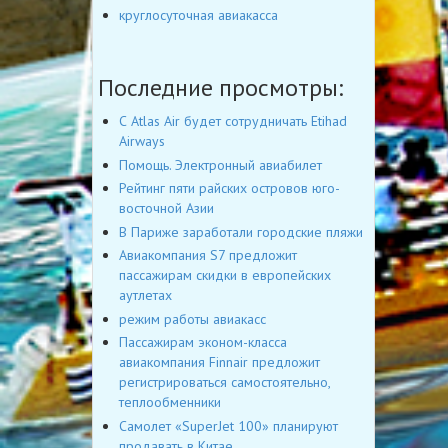
круглосуточная авиакасса
Последние просмотры:
С Atlas Air будет сотрудничать Etihad
Airways
Помощь. Электронный авиабилет
Рейтинг пяти райских островов юго-
восточной Азии
В Париже заработали городские пляжи
Авиакомпания S7 предложит
пассажирам скидки в европейских
аутлетах
режим работы авиакасс
Пассажирам эконом-класса
авиакомпания Finnair предложит
регистрироваться самостоятельно,
теплообменники
Самолет «SuperJet 100» планируют
продавать в Китае