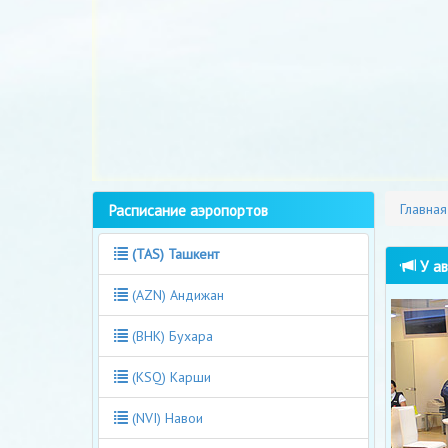
Расписание аэропортов
Главная
(TAS) Ташкент
У ав
(AZN) Андижан
(BHK) Бухара
(KSQ) Карши
(NVI) Навои