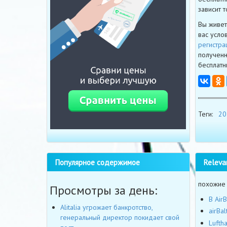
зависит т
Вы живет
вас усло
регистра
полученн
бесплатн
Теги:
20
Releva
Популярное содержимое
похожие
Просмотры за день:
В Air
Alitalia угрожает банкротство,
airBa
генеральный директор покидает свой
Lufth