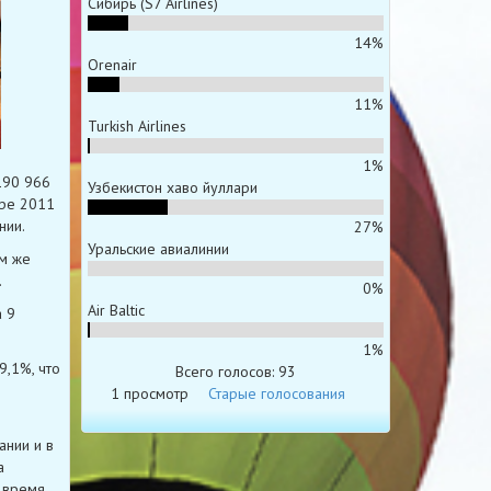
Сибирь (S7 Airlines)
14%
Orenair
11%
Turkish Airlines
1%
190 966
Узбекистон хаво йуллари
аре 2011
нии.
27%
Уральские авиалинии
ем же
.
0%
Air Baltic
а 9
1%
9,1%, что
Всего голосов: 93
1 просмотр
Старые голосования
ании и в
а
 время,