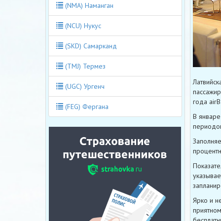
(NMA) Наманган
(NCU) Нукус
(SKD) Самарканд
(TMJ) Термез
Латвийск
(UGC) Ургенч
пассажир
года air
(FEG) Фергана
В январе
периодом
Заполняе
процентн
Показате
указывае
запланир
Ярко и н
приятном
бесплатн