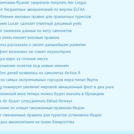
омпании Ryanair запретили покупать Aer Lingus
нг бюджетных авиакомпаний по версии ELFAA
бление визовых правил для транзитных туристов
нии Luxair сделает ответный дешевый рейс
ir занижала данные по весу самолетов
 опять меняет визовые правила
ansa рассказала о своем дальнейшем развитии
лот возможно не станет лоукостером
ра евро за стоячие места
олжение полетов под новым именем
без детей появилась на самолетах AirAsia Х
сок самых экстремальных городов мира попал Якутск
g планирует увеличит мировой авиационный флот в два раза
итанской визе теперь можно будет въехать в Ирландию
as Air будет сотрудничать Etihad Airways
ение по новым таможенным правилам Индии
 таможенные правила для туристов установила Индия
дна авиакомпания на грани банкротства