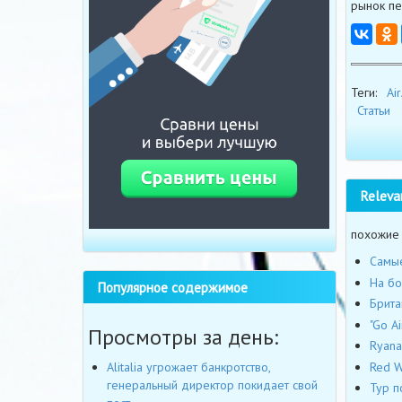
рынок пе
Теги:
Air
Статьи
Releva
похожие
Самые
На бо
Популярное содержимое
Брита
"Go A
Просмотры за день:
Ryana
Red W
Alitalia угрожает банкротство,
генеральный директор покидает свой
Тур п