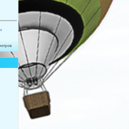
я
мотров