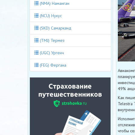
(NMA) Наманган
(NCU) Нукус
(SKD) Самарканд
(TMJ) Термез
(UGC) Ургенч
(FEG) Фергана
Авиакомп
планируе
инвестиц
49% акци
Как пише
Telestra
внутренн
Исполнит
отслежив
чтобы соз