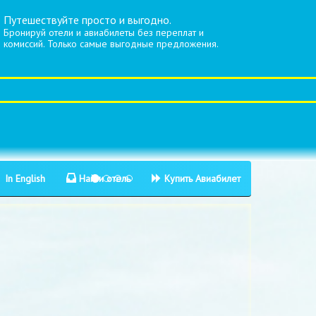
Путешествуйте просто и выгодно.
Бронируй отели и авиабилеты без переплат и
комиссий. Только самые выгодные предложения.
In English
Найти отель
Купить Авиабилет