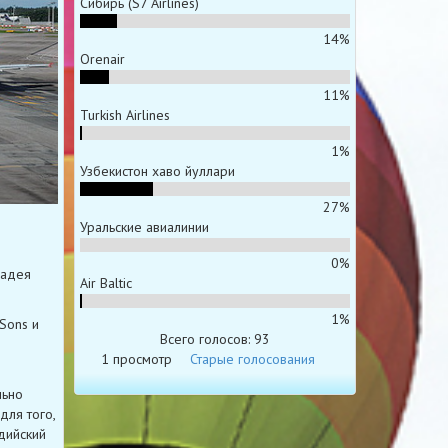
Сибирь (S7 Airlines)
14%
Orenair
11%
Turkish Airlines
1%
Узбекистон хаво йуллари
27%
Уральские авиалинии
0%
ладея
Air Baltic
1%
Sons и
Всего голосов: 93
1 просмотр
Старые голосования
льно
для того,
ндийский