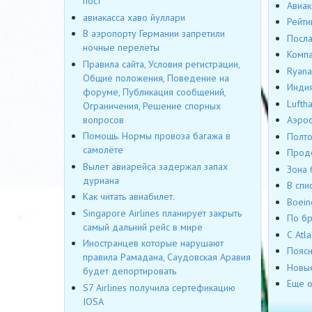
пост
Авиак
авиакасса хаво йуллари
Рейти
В аэропорту Германии запретили
Посла
ночные перелеты
Компа
Правила сайта, Условия регистрации,
Ryana
Общие положения, Поведение на
Индия
форуме, Публикация сообщений,
Lufth
Ограничения, Решение спорных
вопросов
Аэроф
Помощь. Нормы провоза багажа в
Полто
самолёте
Прод
Вылет авиарейса задержал запах
Зона 
дуриана
В спи
Как читать авиабилет.
Boein
Singapore Airlines планирует закрыть
По бр
самый дальний рейс в мире
С Atl
Иностранцев которые нарушают
Поясн
правила Рамадана, Саудовская Аравия
Новые
будет депортировать
Еще о
S7 Airlines получила сертефикацию
IOSA