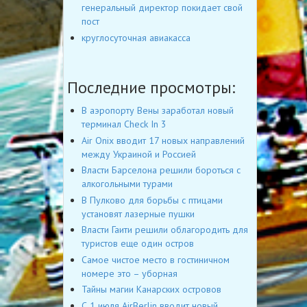
генеральный директор покидает свой
пост
круглосуточная авиакасса
Последние просмотры:
В аэропорту Вены заработал новый
терминал Check In 3
Air Onix вводит 17 новых направлений
между Украиной и Россией
Власти Барселона решили бороться с
алкогольными турами
В Пулково для борьбы с птицами
установят лазерные пушки
Власти Гаити решили облагородить для
туристов еще один остров
Самое чистое место в гостиничном
номере это – уборная
Тайны магии Канарских островов
С 1 июля AirBerlin вводит новый