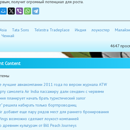
рвым, получит огромный потенциал для роста.
Asia
Tata Sons
Telestra Tradeplace
Индия
лоукостер
Малайзи
Ченнай
4647 прос
nt Content
 темы
 лучшие авиакомпании 2011 года по версии журнала ATW
рту самолета Air India пассажиру дали сендвич с червями
ния планирует начать брать туристический залог
ir" решила набирать только бортпроводниц
ir добавит еще пару рядов мест для раннего бронирования
ings возможно сделают лоукост-компанией
о древним культурам от Bill Peach Journeys