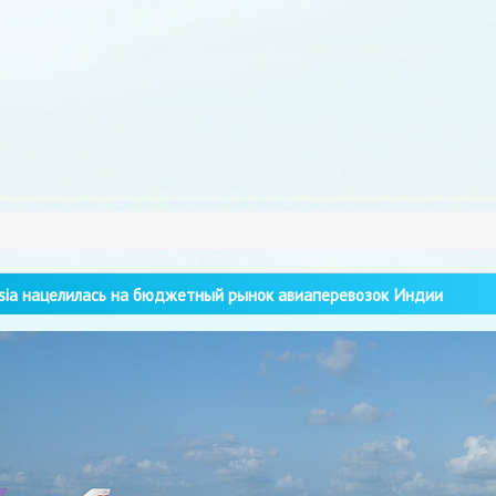
sia нацелилась на бюджетный рынок авиаперевозок Индии