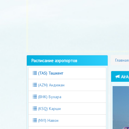
Расписание аэропортов
Главная
(TAS) Ташкент
AirA
(AZN) Андижан
(BHK) Бухара
(KSQ) Карши
(NVI) Навои