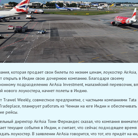
ания, которая продает свои билеты по низким ценам, лоукостер AirAsia,
т открыть в Индии свою дочернюю компанию. Благодаря своему
ионному подразделению AirAsia Investment, малазийский перевозчик, в
й нового лоукостера, начнет полеты в Индию.
т Trawel Weekly, cовместное предприятие, с частными компаниями Tata 
 Tradeplace, планирует работать из Ченнаи на юге Индии и обеспечивать
ие рейсы.
ельный директор AirAsia Тони Фернандес сказал, что компания внимате
ает текущие события в Индии, и считает, что сейчас подходящее время 
дать лоукостер. В заявлении AirAsia говорится, что тот, кто придёт на и