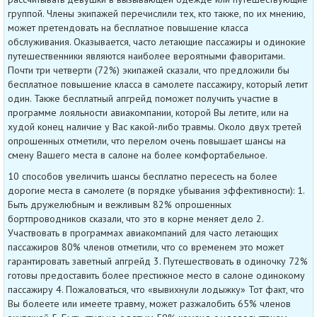
группой. Члены экипажей перечислили тех, кто также, по их мнению,
может претендовать на бесплатное повышение класса
обслуживания. Оказывается, часто летающие пассажиры и одинокие
путешественники являются наиболее вероятными фаворитами.
Почти три четверти (72%) экипажей сказали, что предложили бы
бесплатное повышение класса в самолете пассажиру, который летит
один. Также бесплатный апгрейд поможет получить участие в
программе лояльности авиакомпании, которой Вы летите, или на
худой конец наличие у Вас какой-либо травмы. Около двух третей
опрошенных отметили, что перелом очень повышает шансы на
смену Вашего места в салоне на более комфортабельное.
10 способов увеличить шансы бесплатно пересесть на более
дорогие места в самолете (в порядке убывания эффективности): 1.
Быть дружелюбным и вежливым 82% опрошенных
бортпроводников сказали, что это в корне меняет дело 2.
Участвовать в программах авиакомпаний для часто летающих
пассажиров 80% членов отметили, что со временем это может
гарантировать заветный апгрейд 3. Путешествовать в одиночку 72%
готовы предоставить более престижное место в салоне одинокому
пассажиру 4. Пожаловаться, что «вывихнули лодыжку» Тот факт, что
Вы болеете или имеете травму, может разжалобить 65% членов