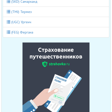
(SKD) Самарканд
(TMJ) Термез
(UGC) Ургенч
(FEG) Фергана