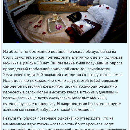
На абсолютно бесплатное повышение класса обслуживания на
борту самолета, может претендовать элегантно одетый одинокий
мужчина в районе 30 лет. Эти сведение были получены из опроса
проведенный глобальной поисковой системой авиабилетов
Skyscanner среди 700 экипажей самолетов со всех уголков земли.
Исследование показало, что около двух третей (61%) экипажей
самолетов позволяли когда-либо своим пассажирам бесплатно
пересесть в салон более высокого класса, и такими удачливыми
пассажирами чаще всего оказывались молодые мужчины,
путешествующие в одиночку. И напротив, если Вы путешествуете
женской компанией, забудьте о такой возможности.
Результаты опроса позволяют однозначно утверждать, что на
наименьшую вероятность «лояльности» бортперсонала могут
рассчитывать девушки в вызывающей одежде или путешествующие