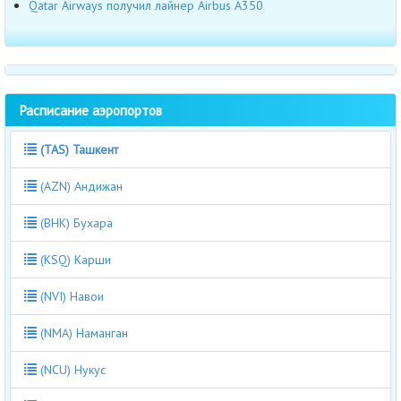
Qatar Airways получил лайнер Airbus А350
Расписание аэропортов
(TAS) Ташкент
(AZN) Андижан
(BHK) Бухара
(KSQ) Карши
(NVI) Навои
(NMA) Наманган
(NCU) Нукус