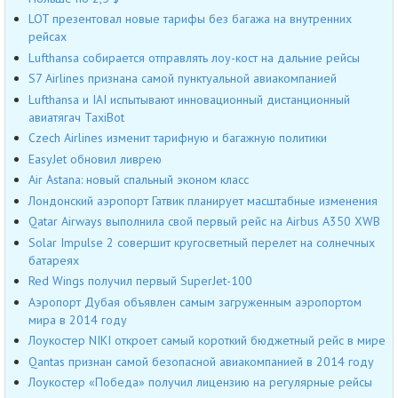
LOT презентовал новые тарифы без багажа на внутренних
рейсах
Lufthansa собирается отправлять лоу-кост на дальние рейсы
S7 Airlines признана самой пунктуальной авиакомпанией
Lufthansa и IAI испытывают инновационный дистанционный
авиатягач TaxiBot
Czech Airlines изменит тарифную и багажную политики
EasyJet обновил ливрею
Air Astana: новый спальный эконом класс
Лондонский аэропорт Гатвик планирует масштабные изменения
Qatar Airways выполнила свой первый рейс на Airbus A350 XWB
Solar Impulse 2 совершит кругосветный перелет на солнечных
батареях
Red Wings получил первый SuperJet-100
Аэропорт Дубая объявлен самым загруженным аэропортом
мира в 2014 году
Лоукостер NIKI откроет самый короткий бюджетный рейс в мире
Qantas признан самой безопасной авиакомпанией в 2014 году
Лоукостер «Победа» получил лицензию на регулярные рейсы