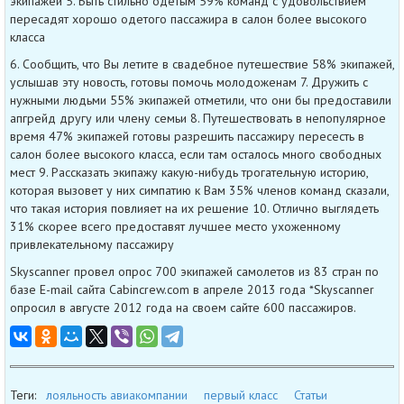
экипажей 5. Быть стильно одетым 59% команд с удовольствием
пересадят хорошо одетого пассажира в салон более высокого
класса
6. Сообщить, что Вы летите в свадебное путешествие 58% экипажей,
услышав эту новость, готовы помочь молодоженам 7. Дружить с
нужными людьми 55% экипажей отметили, что они бы предоставили
апгрейд другу или члену семьи 8. Путешествовать в непопулярное
время 47% экипажей готовы разрешить пассажиру пересесть в
салон более высокого класса, если там осталось много свободных
мест 9. Рассказать экипажу какую-нибудь трогательную историю,
которая вызовет у них симпатию к Вам 35% членов команд сказали,
что такая история повлияет на их решение 10. Отлично выглядеть
31% скорее всего предоставят лучшее место ухоженному
привлекательному пассажиру
Skyscanner провел опрос 700 экипажей самолетов из 83 стран по
базе E-mail сайта Cabincrew.com в апреле 2013 года *Skyscanner
опросил в августе 2012 года на своем сайте 600 пассажиров.
Теги:
лояльность авиакомпании
первый класс
Статьи