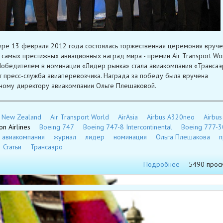
уре 13 февраля 2012 года состоялась торжественная церемония вруче
 самых престижных авиационных наград мира - премии Air Transport Wo
Победителем в номинации «Лидер рынка» стала авиакомпания «Трансаэ
 пресс-служба авиаперевозчика. Награда за победу была вручена
ному директору авиакомпании Ольге Плешаковой.
r New Zealand
Air Transport World
AirAsia
Airbus A320neo
Airbu
on Airlines
Boeing 747
Boeing 747-8 Intercontinental
Boeing 777-3
авиакомпания
журнал
лидер
номинация
Ольга Плешакова
п
Статьи
Трансаэро
Подробнее
5490 прос