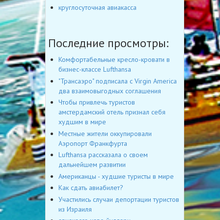
круглосуточная авиакасса
Последние просмотры:
Комфортабельные кресло-кровати в
бизнес-классе Lufthansa
"Трансаэро" подписала с Virgin America
два взаимовыгодных соглашения
Чтобы привлечь туристов
амстердамский отель признал себя
худшим в мире
Местные жители оккупировали
Аэропорт Франкфурта
Lufthansa рассказала о своем
дальнейшем развитии
Американцы - худшие туристы в мире
Как сдать авиабилет?
Участились случаи депортации туристов
из Израиля