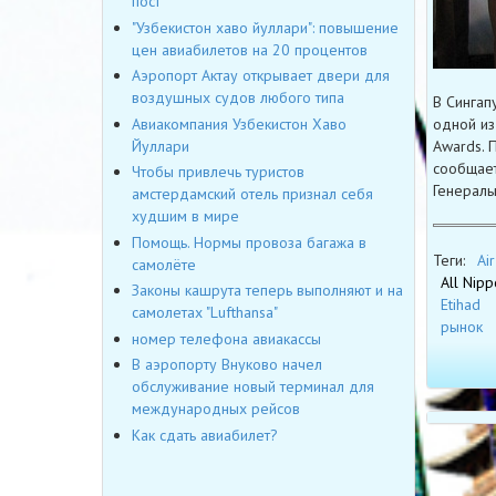
пост
"Узбекистон хаво йуллари": повышение
цен авиабилетов на 20 процентов
Аэропорт Актау открывает двери для
воздушных судов любого типа
В Сингап
одной из
Авиакомпания Узбекистон Хаво
Awards. 
Йуллари
сообщает
Чтобы привлечь туристов
Генераль
амстердамский отель признал себя
худшим в мире
Помощь. Нормы провоза багажа в
Теги:
Ai
самолёте
All Nipp
Законы кашрута теперь выполняют и на
Etihad
самолетах "Lufthansa"
рынок
номер телефона авиакассы
В аэропорту Внуково начел
обслуживание новый терминал для
международных рейсов
Как сдать авиабилет?