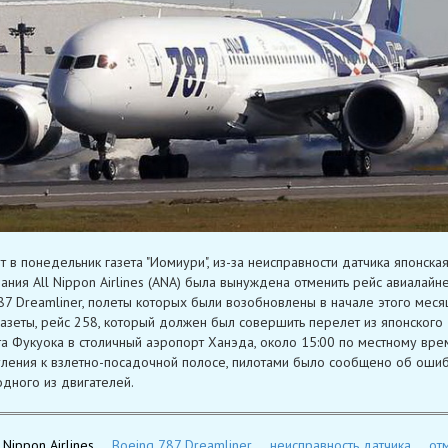
т в понедельник газета "Иомиури", из-за неисправности датчика японска
ания All Nippon Airlines (ANA) была вынуждена отменить рейс авиалайн
87 Dreamliner, полеты которых были возобновлены в начале этого меся
азеты, рейс 258, который должен был совершить перелет из японского
а Фукуока в столичный аэропорт Ханэда, около 15:00 по местному вре
ления к взлетно-посадочной полосе, пилотами было сообщено об оши
одного из двигателей.
l Nippon Airlines
Boeing 787 Dreamliner
неисправность датчика
от