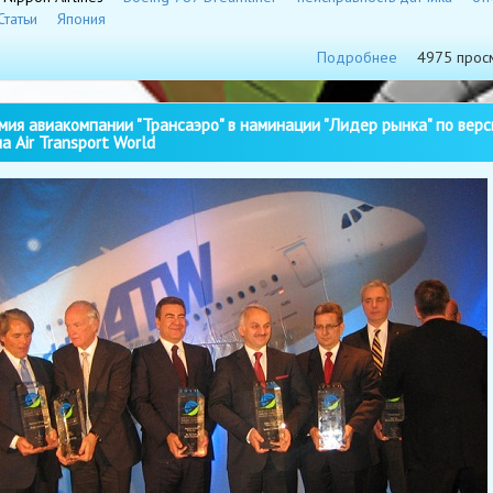
Статьи
Япония
Подробнее
4975 прос
ия авиакомпании "Трансаэро" в наминации "Лидер рынка" по верс
а Air Transport World