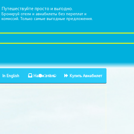
Путешествуйте просто и выгодно.
Бронируй отели и авиабилеты без переплат и
комиссий. Только самые выгодные предложения.
In English
Найти отель
Купить Авиабилет