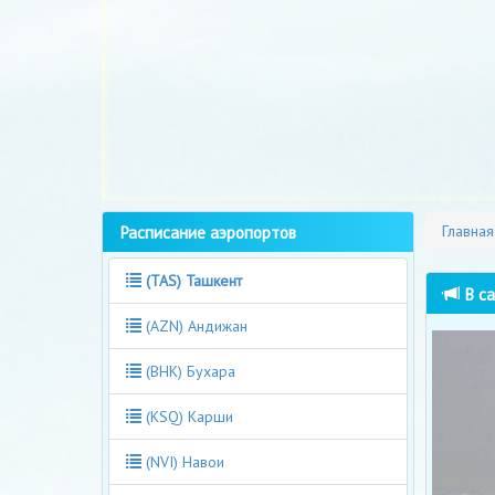
Расписание аэропортов
Главная
(TAS) Ташкент
В са
(AZN) Андижан
(BHK) Бухара
(KSQ) Карши
(NVI) Навои