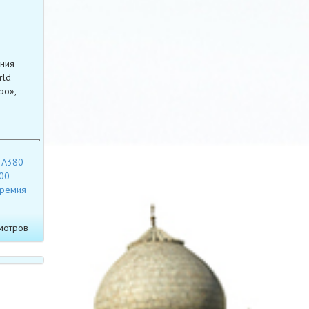
ния
rld
ро»,
s A380
00
ремия
мотров