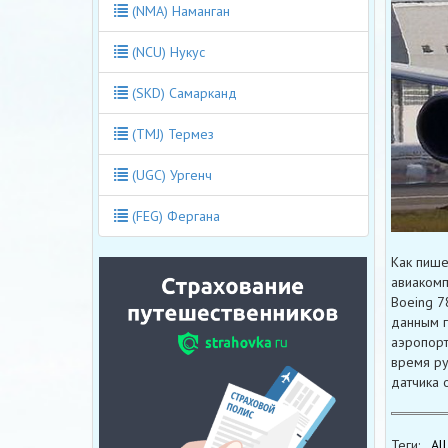
(NMA) Наманган
(NCU) Нукус
(SKD) Самарканд
(TMJ) Термез
(UGC) Ургенч
(FEG) Фергана
Как пише
авиакомп
Boeing 7
данным г
аэропорт
время ру
датчика 
Теги:
Al