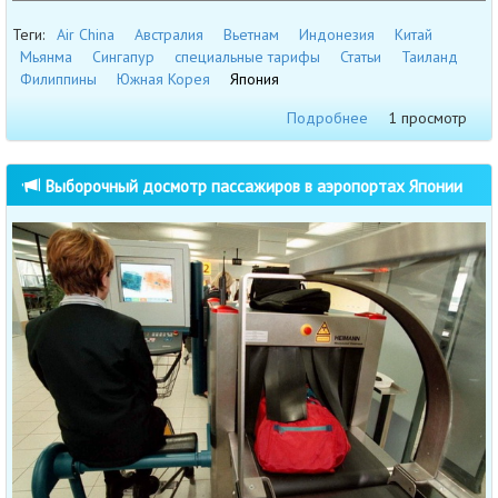
Теги:
Air China
Австралия
Вьетнам
Индонезия
Китай
Мьянма
Сингапур
специальные тарифы
Статьи
Таиланд
Филиппины
Южная Корея
Япония
Подробнее
1 просмотр
Выборочный досмотр пассажиров в аэропортах Японии