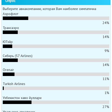
Опрос
Выберите авиакомпанию, которая Вам наиболее симпатична
Аэрофлот
24%
Трансаэро
14%
ЮТэйр
9%
Сибирь (S7 Airlines)
14%
Orenair
11%
Turkish Airlines
1%
Узбекистон хаво йуллари
27%
Уральские авиалинии