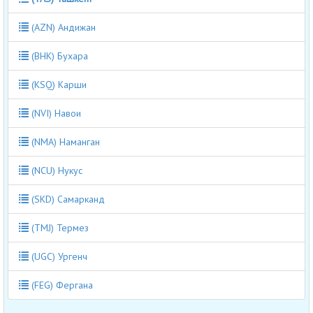
(AZN) Андижан
(BHK) Бухара
(KSQ) Карши
(NVI) Навои
(NMA) Наманган
(NCU) Нукус
(SKD) Самарканд
(TMJ) Термез
(UGC) Ургенч
(FEG) Фергана