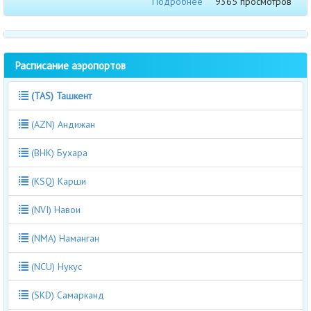
Подробнее
9365 просмотров
Расписание аэропортов
(TAS) Ташкент
(AZN) Андижан
(BHK) Бухара
(KSQ) Карши
(NVI) Навои
(NMA) Наманган
(NCU) Нукус
(SKD) Самарканд