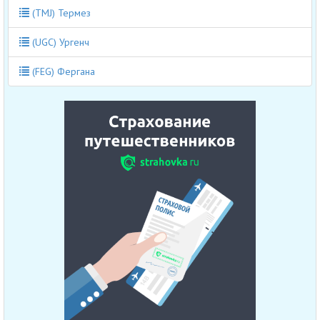
(TMJ) Термез
(UGC) Ургенч
(FEG) Фергана