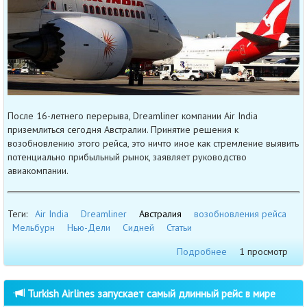
После 16-летнего перерыва, Dreamliner компании Air India
приземлиться сегодня Австралии. Принятие решения к
возобновлению этого рейса, это ничто иное как стремление выявить
потенциально прибыльный рынок, заявляет руководство
авиакомпании.
Теги:
Air India
Dreamliner
Австралия
возобновления рейса
Мельбурн
Нью-Дели
Сидней
Статьи
Подробнее
1 просмотр
Turkish Airlines запускает самый длинный рейс в мире