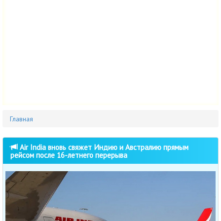
Главная
Air India вновь свяжет Индию и Австралию прямым
рейсом после 16-летнего перерыва