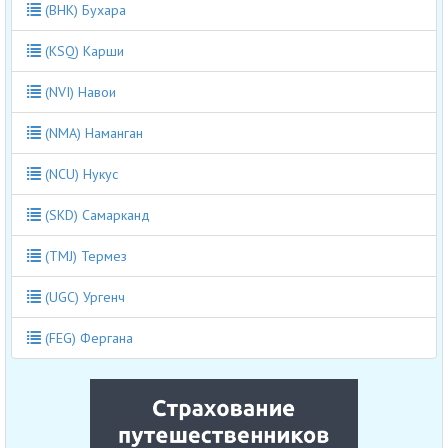
(BHK) Бухара
(KSQ) Карши
(NVI) Навои
(NMA) Наманган
(NCU) Нукус
(SKD) Самарканд
(TMJ) Термез
(UGC) Ургенч
(FEG) Фергана