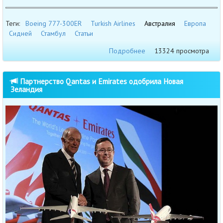
Теги:
Boeing 777-300ER
Turkish Airlines
Австралия
Европа
Сидней
Стамбул
Статьи
Подробнее
13324 просмотра
Партнерство Qantas и Emirates одобрила Новая
Зеландия