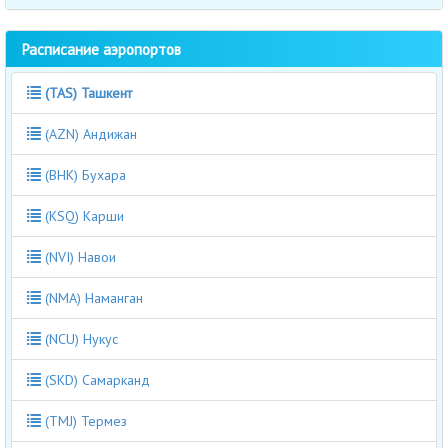
Расписание аэропортов
(TAS) Ташкент
(AZN) Андижан
(BHK) Бухара
(KSQ) Карши
(NVI) Навои
(NMA) Наманган
(NCU) Нукус
(SKD) Самарканд
(TMJ) Термез