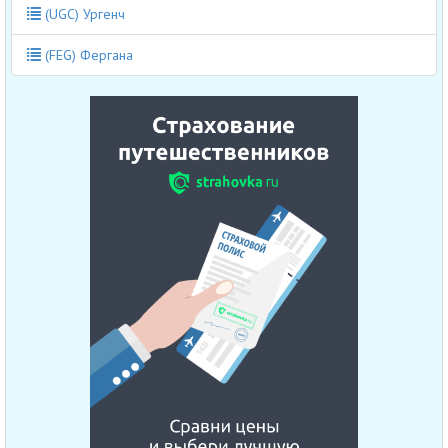
(UGC) Ургенч
(FEG) Фергана