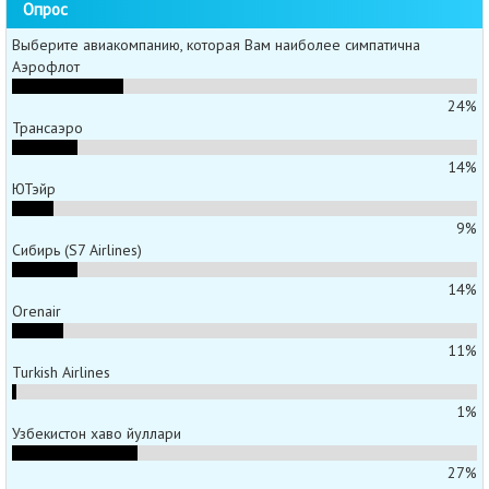
Опрос
Выберите авиакомпанию, которая Вам наиболее симпатична
Аэрофлот
24%
Трансаэро
14%
ЮТэйр
9%
Сибирь (S7 Airlines)
14%
Orenair
11%
Turkish Airlines
1%
Узбекистон хаво йуллари
27%