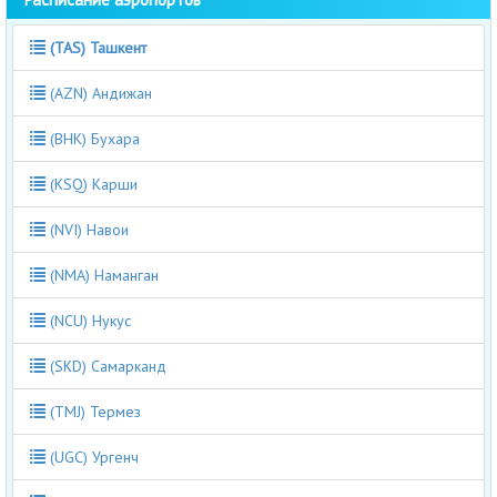
(TAS) Ташкент
(AZN) Андижан
(BHK) Бухара
(KSQ) Карши
(NVI) Навои
(NMA) Наманган
(NCU) Нукус
(SKD) Самарканд
(TMJ) Термез
(UGC) Ургенч