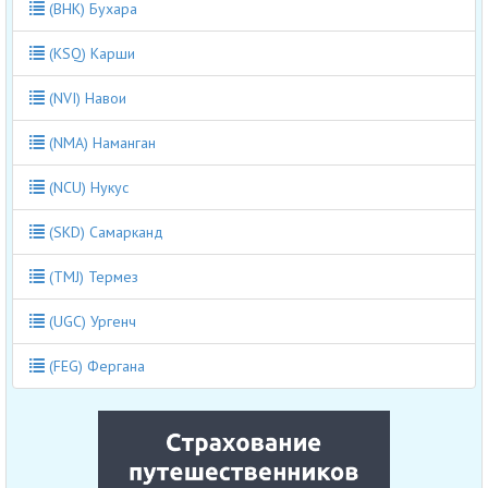
(BHK) Бухара
(KSQ) Карши
(NVI) Навои
(NMA) Наманган
(NCU) Нукус
(SKD) Самарканд
(TMJ) Термез
(UGC) Ургенч
(FEG) Фергана