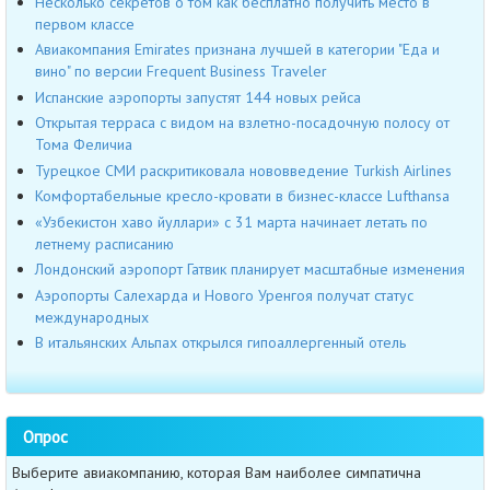
Несколько секретов о том как бесплатно получить место в
первом классе
Авиакомпания Emirates признана лучшей в категории "Еда и
вино" по версии Frequent Business Traveler
Испанские аэропорты запустят 144 новых рейса
Открытая терраса с видом на взлетно-посадочную полосу от
Тома Феличиа
Турецкое СМИ раскритиковала нововведение Turkish Airlines
Комфортабельные кресло-кровати в бизнес-классе Lufthansa
«Узбекистон хаво йуллари» с 31 марта начинает летать по
летнему расписанию
Лондонский аэропорт Гатвик планирует масштабные изменения
Аэропорты Салехарда и Нового Уренгоя получат статус
международных
В итальянских Альпах открылся гипоаллергенный отель
Опрос
Выберите авиакомпанию, которая Вам наиболее симпатична