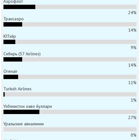
Аэрофлот
24%
Трансаэро
14%
ЮТэйр
9%
Сибирь (S7 Airlines)
14%
Orenair
11%
Turkish Airlines
1%
Узбекистон хаво йуллари
27%
Уральские авиалинии
0%