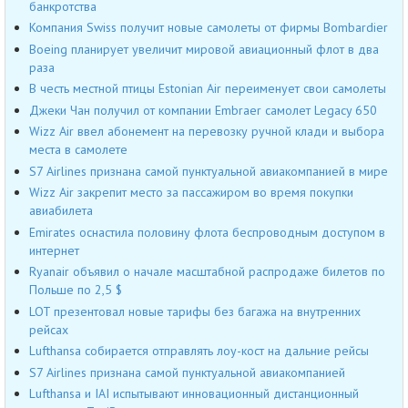
банкротства
Компания Swiss получит новые самолеты от фирмы Bombardier
Boeing планирует увеличит мировой авиационный флот в два
раза
В честь местной птицы Estonian Air переименует свои самолеты
Джеки Чан получил от компании Embraer самолет Legacy 650
Wizz Air ввел абонемент на перевозку ручной клади и выбора
места в самолете
S7 Airlines признана самой пунктуальной авиакомпанией в мире
Wizz Air закрепит место за пассажиром во время покупки
авиабилета
Emirates оснастила половину флота беспроводным доступом в
интернет
Ryanair объявил о начале масштабной распродаже билетов по
Польше по 2,5 $
LOT презентовал новые тарифы без багажа на внутренних
рейсах
Lufthansa собирается отправлять лоу-кост на дальние рейсы
S7 Airlines признана самой пунктуальной авиакомпанией
Lufthansa и IAI испытывают инновационный дистанционный