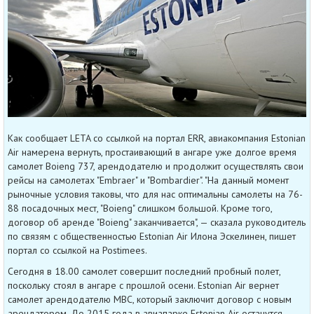
Как сообщает LETA со ссылкой на портал ERR, авиакомпания Estonian
Air намерена вернуть, простаивающий в ангаре уже долгое время
самолет Boieng 737, арендодателю и продолжит осуществлять свои
рейсы на самолетах "Embraer" и "Bombardier". "На данный момент
рыночные условия таковы, что для нас оптимальны самолеты на 76-
88 посадочных мест, "Boieng" слишком большой. Кроме того,
договор об аренде "Boieng" заканчивается", — сказала руководитель
по связям с общественностью Estonian Air Илона Эскелинен, пишет
портал со ссылкой на Postimees.
Сегодня в 18.00 самолет совершит последний пробный полет,
поскольку стоял в ангаре с прошлой осени. Estonian Air вернет
самолет арендодателю MBC, который заключит договор с новым
арендатором. До 2015 года в авиапарке Estonian Air останутся