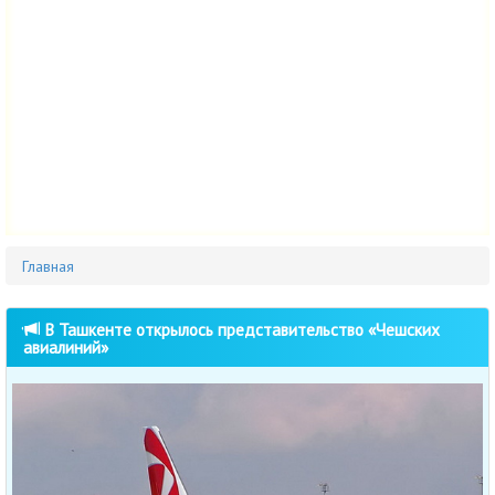
Главная
В Ташкенте открылось представительство «Чешских
авиалиний»