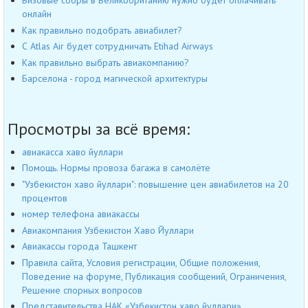
Визовые сборы в Великобританию нужно будет оплачивать
онлайн
Как правильно подобрать авиабилет?
С Atlas Air будет сотрудничать Etihad Airways
Как правильно выбрать авиакомпанию?
Барселона - город магической архитектуры
Просмотры за всё время:
авиакасса хаво йуллари
Помощь. Нормы провоза багажа в самолёте
"Узбекистон хаво йуллари": повышение цен авиабилетов на 20
процентов
номер телефона авиакассы
Авиакомпания Узбекистон Хаво Йуллари
Авиакассы города Ташкент
Правила сайта, Условия регистрации, Общие положения,
Поведение на форуме, Публикация сообщений, Ограничения,
Решение спорных вопросов
Представительства НАК «Узбекистон хаво йуллари»