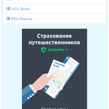
(UGC) Ургенч
(FEG) Фергана