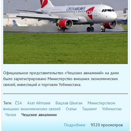
Официальное представительство «Чешских авиалиний» на днях
было зарегистрировано Министерство внешних экономических
связей, инвестиций и торговли Узбекистана.
Теги:
ČSA
Азат Айтпаев
Вацлав Шилган
Министерством
внешних экономических связей
Статьи
Ташкент
Узбекистан
Чехия
Чешские авиалинии
Подробнее
9320 просмотров