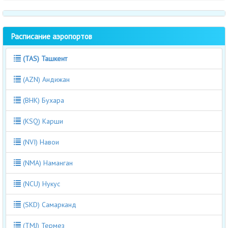
Расписание аэропортов
(TAS) Ташкент
(AZN) Андижан
(BHK) Бухара
(KSQ) Карши
(NVI) Навои
(NMA) Наманган
(NCU) Нукус
(SKD) Самарканд
(TMJ) Термез