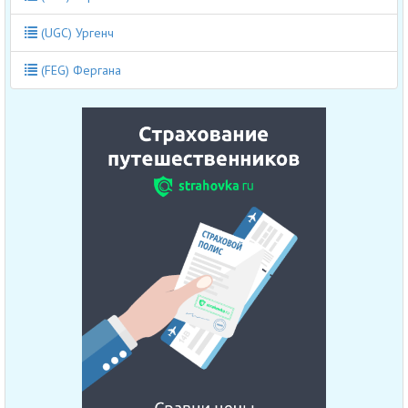
(UGC) Ургенч
(FEG) Фергана