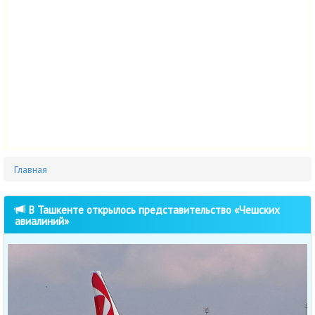
Главная
В Ташкенте открылось представительство «Чешских
авиалиний»