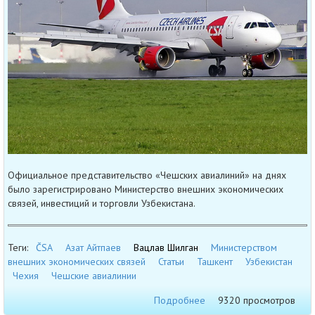
Официальное представительство «Чешских авиалиний» на днях
было зарегистрировано Министерство внешних экономических
связей, инвестиций и торговли Узбекистана.
Теги:
ČSA
Азат Айтпаев
Вацлав Шилган
Министерством
внешних экономических связей
Статьи
Ташкент
Узбекистан
Чехия
Чешские авиалинии
Подробнее
9320 просмотров