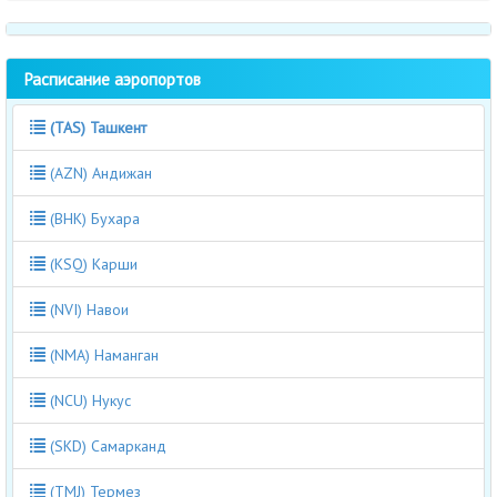
Расписание аэропортов
(TAS) Ташкент
(AZN) Андижан
(BHK) Бухара
(KSQ) Карши
(NVI) Навои
(NMA) Наманган
(NCU) Нукус
(SKD) Самарканд
(TMJ) Термез