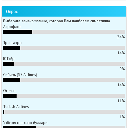
Опрос
Выберите авиакомпанию, которая Вам наиболее симпатична
Аэрофлот
24%
Трансаэро
14%
ЮТэйр
9%
Сибирь (S7 Airlines)
14%
Orenair
11%
Turkish Airlines
1%
Узбекистон хаво йуллари