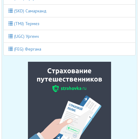
(SKD) Самарканд
(TMJ) Термез
(UGC) Ургенч
(FEG) Фергана