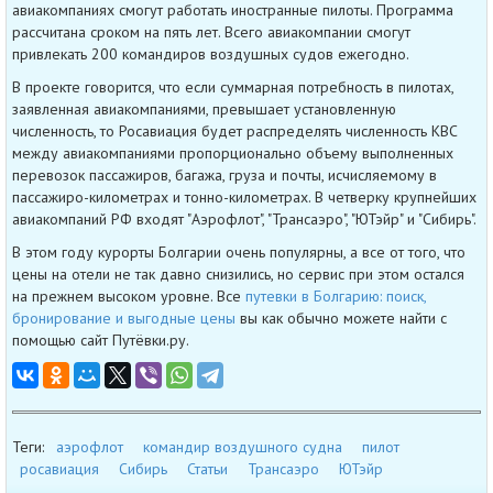
авиакомпаниях смогут работать иностранные пилоты. Программа
рассчитана сроком на пять лет. Всего авиакомпании смогут
привлекать 200 командиров воздушных судов ежегодно.
В проекте говорится, что если суммарная потребность в пилотах,
заявленная авиакомпаниями, превышает установленную
численность, то Росавиация будет распределять численность КВС
между авиакомпаниями пропорционально объему выполненных
перевозок пассажиров, багажа, груза и почты, исчисляемому в
пассажиро-километрах и тонно-километрах. В четверку крупнейших
авиакомпаний РФ входят "Аэрофлот", "Трансаэро", "ЮТэйр" и "Сибирь".
В этом году курорты Болгарии очень популярны, а все от того, что
цены на отели не так давно снизились, но сервис при этом остался
на прежнем высоком уровне. Все
путевки в Болгарию: поиск,
бронирование и выгодные цены
вы как обычно можете найти с
помощью сайт Путёвки.ру.
Теги:
аэрофлот
командир воздушного судна
пилот
росавиация
Сибирь
Статьи
Трансаэро
ЮТэйр