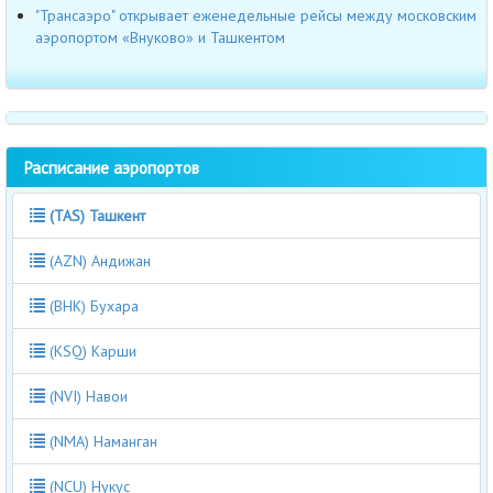
"Трансаэро" открывает еженедельные рейсы между московским
аэропортом «Внуково» и Ташкентом
Расписание аэропортов
(TAS) Ташкент
(AZN) Андижан
(BHK) Бухара
(KSQ) Карши
(NVI) Навои
(NMA) Наманган
(NCU) Нукус