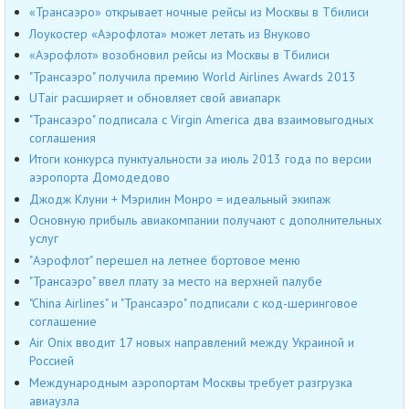
«Трансаэро» открывает ночные рейсы из Москвы в Тбилиси
Лоукостер «Аэрофлота» может летать из Внуково
«Аэрофлот» возобновил рейсы из Москвы в Тбилиси
"Трансаэро" получила премию World Airlines Awards 2013
UTair расширяет и обновляет свой авиапарк
"Трансаэро" подписала с Virgin America два взаимовыгодных
соглашения
Итоги конкурса пунктуальности за июль 2013 года по версии
аэропорта Домодедово
Джодж Клуни + Мэрилин Монро = идеальный экипаж
Основную прибыль авиакомпании получают с дополнительных
услуг
"Аэрофлот" перешел на летнее бортовое меню
"Трансаэро" ввел плату за место на верхней палубе
"China Airlines" и "Трансаэро" подписали с код-шеринговое
соглашение
Air Onix вводит 17 новых направлений между Украиной и
Россией
Международным аэропортам Москвы требует разгрузка
авиаузла