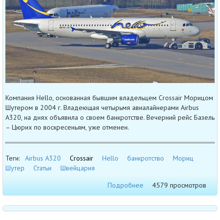
Компания Hello, основанная бывшим владельцем Crossair Морицом
Шутером в 2004 г. Владеющая четырьмя авиалайнерами Airbus
A320, на днях объявила о своем банкротстве. Вечерний рейс Базель
– Цюрих по воскресеньям, уже отменен.
Теги:
Airbus A320
Crossair
Hello
банкротство
Мориц
Шутер
Статьи
Швейцария
Подробнее
4579 просмотров