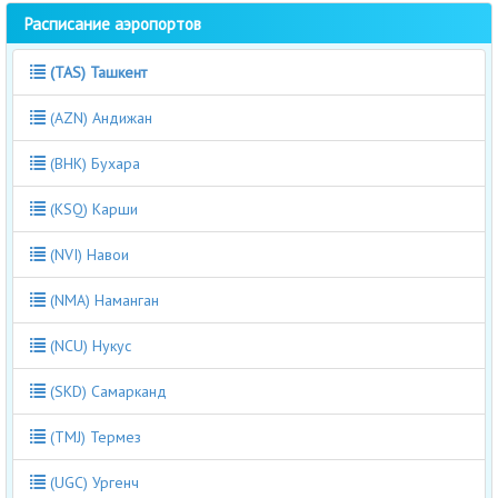
Расписание аэропортов
(TAS) Ташкент
(AZN) Андижан
(BHK) Бухара
(KSQ) Карши
(NVI) Навои
(NMA) Наманган
(NCU) Нукус
(SKD) Самарканд
(TMJ) Термез
(UGC) Ургенч