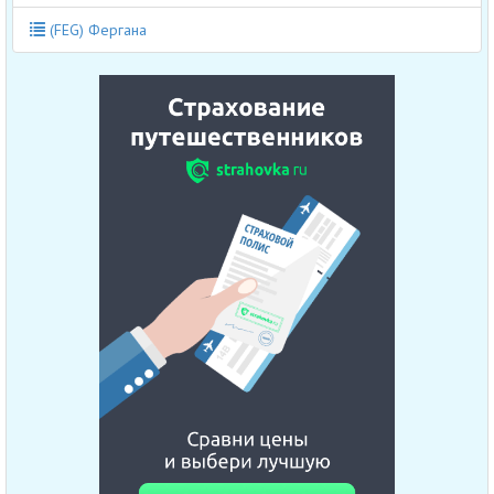
(FEG) Фергана