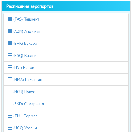
Расписание аэропортов
(TAS) Ташкент
(AZN) Андижан
(BHK) Бухара
(KSQ) Карши
(NVI) Навои
(NMA) Наманган
(NCU) Нукус
(SKD) Самарканд
(TMJ) Термез
(UGC) Ургенч