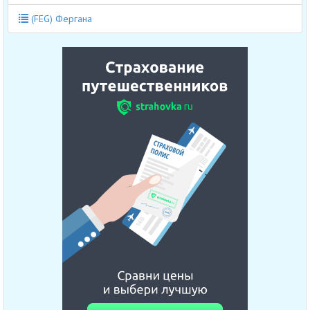
(FEG) Фергана