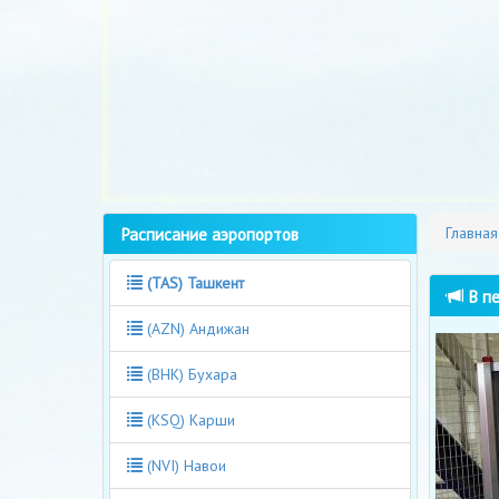
Расписание аэропортов
Главная
(TAS) Ташкент
В пе
(AZN) Андижан
(BHK) Бухара
(KSQ) Карши
(NVI) Навои