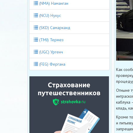
(NMA) Наманган
(NCU) Нукус
(SKD) Самарканд
(TMJ) Термез
(UGC) Ургенч
(FEG) Фергана
Как сооб
проверку
процеду
Отныне т
интраско
каблука 
кладь, к
Кроме то
и питьев
запрещен