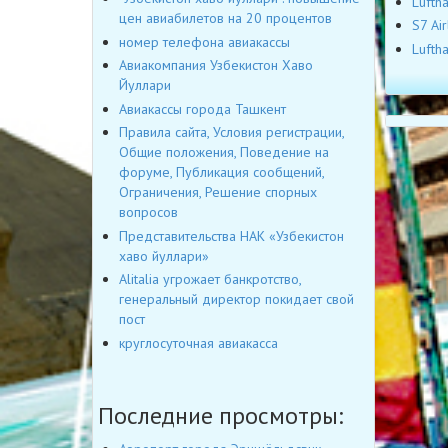
Lufth
цен авиабилетов на 20 процентов
S7 Ai
номер телефона авиакассы
Lufth
Авиакомпания Узбекистон Хаво
Йуллари
Авиакассы города Ташкент
Правила сайта, Условия регистрации,
Общие положения, Поведение на
форуме, Публикация сообщений,
Ограничения, Решение спорных
вопросов
Представительства НАК «Узбекистон
хаво йуллари»
Alitalia угрожает банкротство,
генеральный директор покидает свой
пост
круглосуточная авиакасса
Последние просмотры: