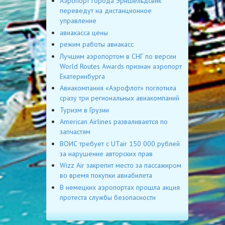
Аэропорт города Эрншёльдсвик
переведут на дистанционное
управление
авиакасса цены
режим работы авиакасс
Лучшим аэропортом в СНГ по версии
World Routes Awards признан аэропорт
Екатеринбурга
Авиакомпания «Аэрофлот» поглотила
сразу три региональных авиакомпаний
Туризм в Грузии
American Airlines разваливается по
запчастям
ВОИС требует c UTair 150 000 рублей
за нарушение авторских прав
Wizz Air закрепит место за пассажиром
во время покупки авиабилета
В немецких аэропортах прошла акция
протеста службы безопасности