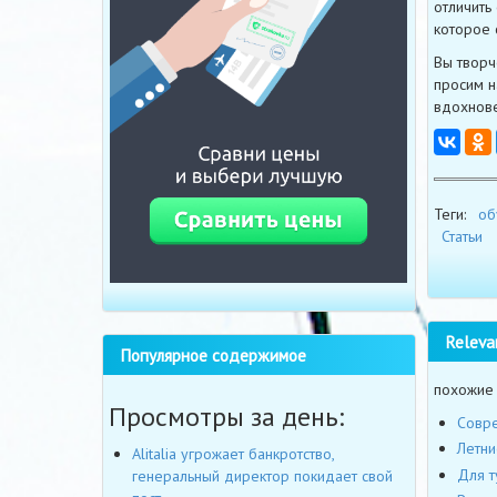
отличить
которое 
Вы творч
просим н
вдохнове
Теги:
об
Статьи
Releva
Популярное содержимое
похожие
Просмотры за день:
Совре
Летни
Alitalia угрожает банкротство,
Для т
генеральный директор покидает свой