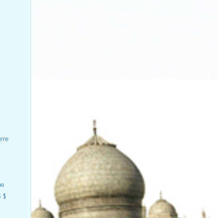
ете
ию
 $