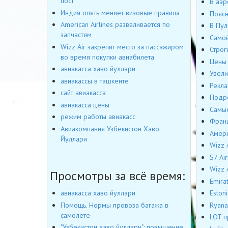
пост
В аэр
Индия опять меняет визовые правила
Поясн
American Airlines разваливается по
В Пул
запчастям
Самой
Wizz Air закрепит место за пассажиром
Строг
во время покупки авиабилета
Цены 
авиакасса хаво йуллари
Увели
авиакассы в ташкенте
Рекла
сайт авиакасса
Подро
авиакасса цены
Самые
режим работы авиакасс
Франц
Авиакомпания Узбекистон Хаво
Амери
Йуллари
Wizz 
S7 Ai
Wizz 
Просмотры за всё время:
Emira
Eston
авиакасса хаво йуллари
Ryana
Помощь. Нормы провоза багажа в
самолёте
LOT п
"Узбекистон хаво йуллари": повышение