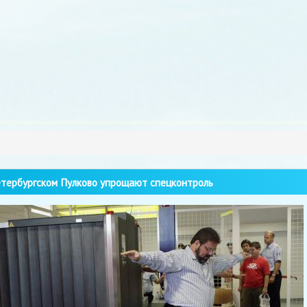
тербургском Пулково упрощают спецконтроль