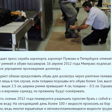
щает пресс-служба аэропорта, аэропорт Пулково в Петербурге отменят
 ремней и обуви пассажиров. 16 апреля 2012 года Минтранс подписал 
ре упрощение прохождения досмотра.
урист обязан предоставить обувь для досмотра через рентгено-телеви
п лишь в том случае, если толщина подошвы его обуви более 1см, высо
– выше 2.5 см, ширина ремня превышает 4 см, толщина – 0.5 см. Однак
ак и верхнюю одежду, по-прежнему будут осматривать.
го, осенью 2012 года планируется разрешить туристам брать с собой в
ую воду. На сегодняшний день более 100 г жидкости проносить на бор
о, ведь многие взрывчатые и легковоспламеняющиеся жидкости трудно