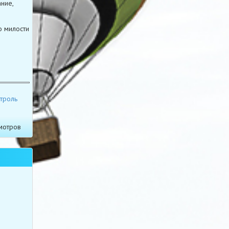
ние,
о милости
троль
мотров