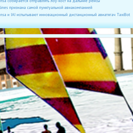
ansa собирается отправлять лоу-кост на дальние рейсы
rlines признана самой пунктуальной авиакомпанией
ansa и IAI испытывают инновационный дистанционный авиатягач TaxiBot