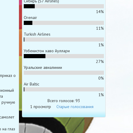
Сибирь (S7 Airlines)
14%
Orenair
11%
Turkish Airlines
1%
Узбекистон хаво йуллари
27%
Уральские авиалинии
приказ о
0%
Air Baltic
зионный
1%
та
Всего голосов: 93
о ручную
1 просмотр
Старые голосования
 самолет
 на глаз