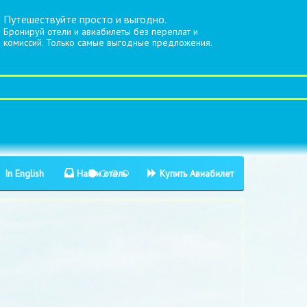
Путешествуйте просто и выгодно.
Бронируй отели и авиабилеты без переплат и
комиссий. Только самые выгодные предложения.
In English
Найти отель
Купить Авиабилет