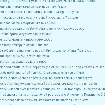
опорту Петербурга, Пулково-2 сильно увеличился пассажиропоток
ение по новым таможенным правилам Индии
ково для борьбы с птицами установят лазерные пушки
 посещаемой туристами страной мира стала Франция
ие правила по оформлению виз в ОАЭ
на авиаперелеты из Великобритании значительно вырастут
чение притока туристов в Бразилии
мные секреты и хитрости отельеров
бности пожара в отеле Бангкока
 грубыми туристами по версии британцев признаны Французы
ия возможно выйдет из Шенгена
канцы - худшие туристы в мире
Air ввел абонемент на перевозку ручной клади и выбора места в самол
rlines признана самой пунктуальной авиакомпанией в мире
Air закрепит место за пассажиром во время покупки авиабилета
tes оснастила половину флота беспроводным доступом в интернет
ian Air инвестирует в летние маршруты до 400 тыс евро на каждую лин
ir объявил о начале масштабной распродаже билетов по Польше по 2,5
резентовал новые тарифы без багажа на внутренних рейсах