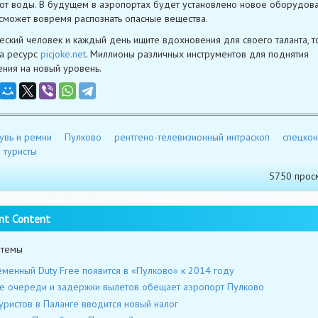
 от воды. В будущем в аэропортах будет установлено новое оборудова
сможет вовремя распознать опасные вещества.
еский человек и каждый день ищите вдохновения для своего таланта, т
а ресурс
picjoke.net
. Миллионы различных инструментов для поднятия
ния на новый уровень.
увь и ремни
Пулково
рентгено-телевизионный интраскоп
спецкон
туристы
5750 прос
nt Content
 темы
менный Duty Free появится в «Пулково» к 2014 году
е очереди и задержки вылетов обещает аэропорт Пулково
уристов в Паланге вводится новый налог