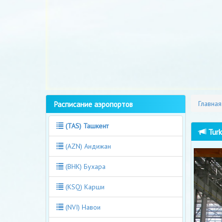
Расписание аэропортов
Главная
(TAS) Ташкент
Turk
(AZN) Андижан
(BHK) Бухара
(KSQ) Карши
(NVI) Навои