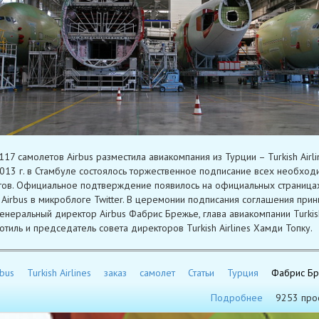
117 самолетов Airbus разместила авиакомпания из Турции – Turkish Airli
013 г. в Стамбуле состоялось торжественное подписание всех необхо
ов. Официальное подтверждение появилось на официальных страницах
 и Airbus в микроблоге Twitter. В церемонии подписания соглашения при
генеральный директор Airbus Фабрис Брежье, глава авиакомпании Turkish
отиль и председатель совета директоров Turkish Airlines Хамди Топку.
rbus
Turkish Airlines
заказ
самолет
Статьи
Турция
Фабрис Б
Подробнее
9253 про