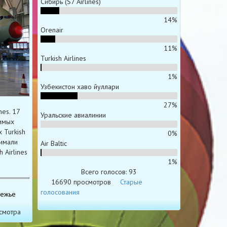
Сибирь (S7 Airlines)
14%
Orenair
11%
Turkish Airlines
1%
Узбекистон хаво йуллари
27%
nes. 17
Уральские авиалинии
димых
 Turkish
0%
нимали
Air Baltic
 Airlines
1%
Всего голосов: 93
16690 просмотров
Старые
голосования
режье
смотра