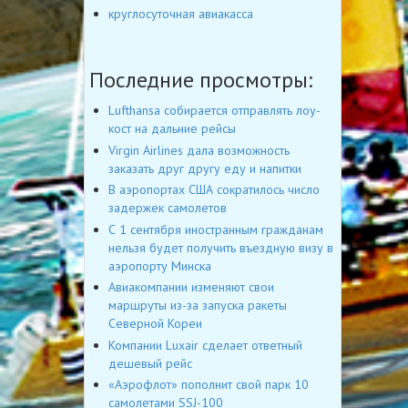
круглосуточная авиакасса
Последние просмотры:
Lufthansa собирается отправлять лоу-
кост на дальние рейсы
Virgin Airlines дала возможность
заказать друг другу еду и напитки
В аэропортах США сократилось число
задержек самолетов
С 1 сентября иностранным гражданам
нельзя будет получить въездную визу в
аэропорту Минска
Авиакомпании изменяют свои
маршруты из-за запуска ракеты
Северной Кореи
Компании Luxair сделает ответный
дешевый рейс
«Аэрофлот» пополнит свой парк 10
самолетами SSJ-100