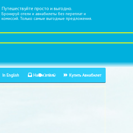
Путешествуйте просто и выгодно.
Бронируй отели и авиабилеты без переплат и
комиссий. Только самые выгодные предложения.
In English
Найти отель
Купить Авиабилет