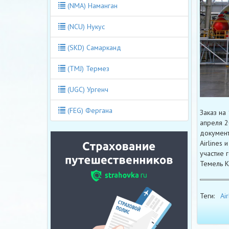
(NMA) Наманган
(NCU) Нукус
(SKD) Самарканд
(TMJ) Термез
(UGC) Ургенч
(FEG) Фергана
Заказ на 
апреля 2
документ
Airlines
участие 
Темель К
Теги:
Ai