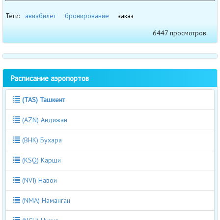
Теги:
авиабилет
бронирование
заказ
6447 просмотров
Расписание аэропортов
(TAS) Ташкент
(AZN) Андижан
(BHK) Бухара
(KSQ) Карши
(NVI) Навои
(NMA) Наманган