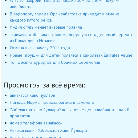
Wizz Air закрепит место за пассажиром во время покупки
авиабилета
В аэропорту города Орли забастовка приведет к отмене
каждого пятого рейса
Индия опять меняет визовые правила
Transavia добавила в свою маршрутную сеть дешевый перелет
из Голландии в Испанию
Отмена виз к началу 2014 года
Новые игрушки для детей появятся в самолетах Emirates Airline
Топ десятка курортов для брачных церемоний
Просмотры за всё время:
авиакасса хаво йуллари
Помощь. Нормы провоза багажа в самолёте
"Узбекистон хаво йуллари": повышение цен авиабилетов на 20
процентов
номер телефона авиакассы
Авиакомпания Узбекистон Хаво Йуллари
Авиакассы города Ташкент