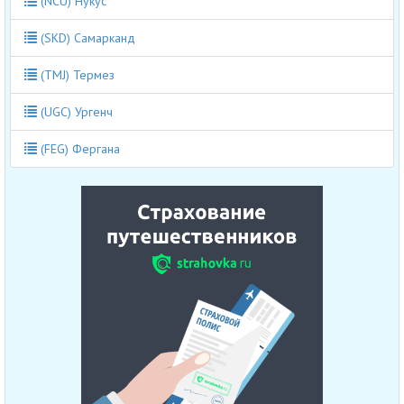
(NCU) Нукус
(SKD) Самарканд
(TMJ) Термез
(UGC) Ургенч
(FEG) Фергана