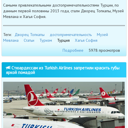
Самыми привлекательными достопримечательностями Турции, по
данным первой половины 2013 года, стали Дворец Топкапы, Музей
Мевлана и Хагья София.
Теги:
Дворец Топкапы
достопримечательность
Музей
Мевлана
Статьи
Туризм
Турция
Хагья София
Подробнее
5978 просмотров
Стюардессам из Turkish Airlines запретили красить губы
яркой помадой