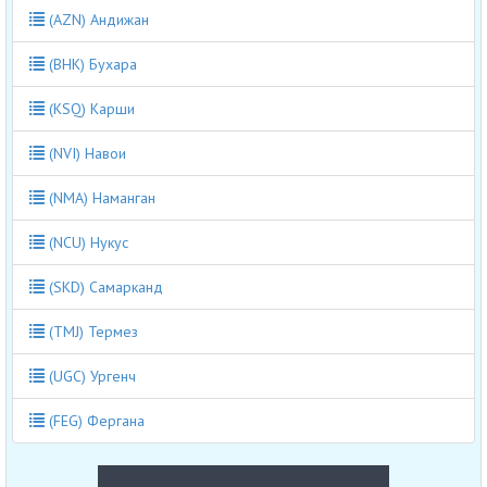
(AZN) Андижан
(BHK) Бухара
(KSQ) Карши
(NVI) Навои
(NMA) Наманган
(NCU) Нукус
(SKD) Самарканд
(TMJ) Термез
(UGC) Ургенч
(FEG) Фергана