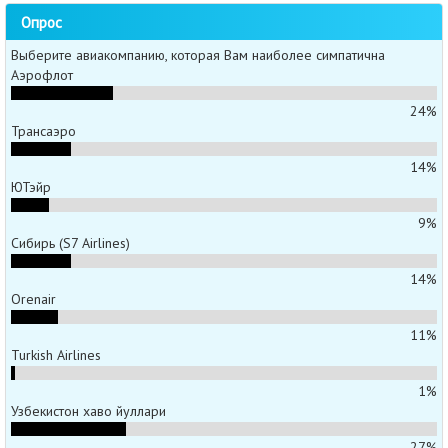
Опрос
Выберите авиакомпанию, которая Вам наиболее симпатична
Аэрофлот
24%
Трансаэро
14%
ЮТэйр
9%
Сибирь (S7 Airlines)
14%
Orenair
11%
Turkish Airlines
1%
Узбекистон хаво йуллари
27%