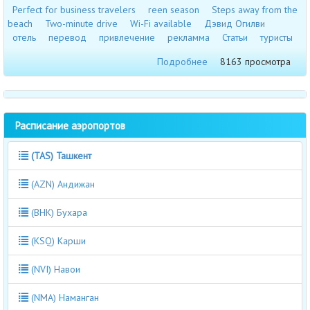
Perfect for business travelers
reen season
Steps away from the
beach
Two-minute drive
Wi-Fi available
Дэвид Огилви
отель
перевод
привлечение
рекламма
Статьи
туристы
Подробнее
8163 просмотра
Расписание аэропортов
(TAS) Ташкент
(AZN) Андижан
(BHK) Бухара
(KSQ) Карши
(NVI) Навои
(NMA) Наманган