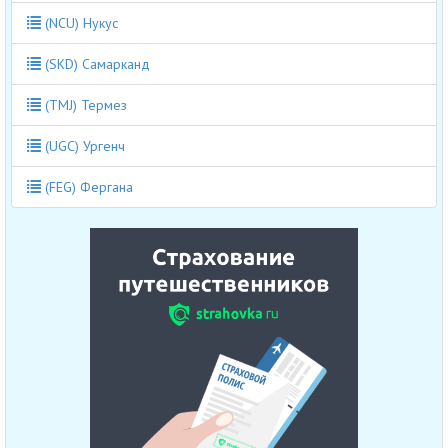
(NCU) Нукус
(SKD) Самарканд
(TMJ) Термез
(UGC) Ургенч
(FEG) Фергана