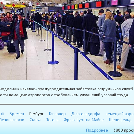
онедельник началась предупредительная забастовка сотрудников служб
ости немецких аэропортов с требованием улучшений условий труда.
rdi
Бремен
Гамбург
Ганновер
Дюссельдорфа
немецкий аэро
безопасности
Статьи
Тегель
Франкфурт-на-Майне
Шёнефельд
Подробнее
3880 прос