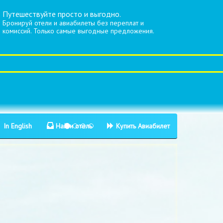
Путешествуйте просто и выгодно.
Бронируй отели и авиабилеты без переплат и
комиссий. Только самые выгодные предложения.
In English
Найти отель
Купить Авиабилет