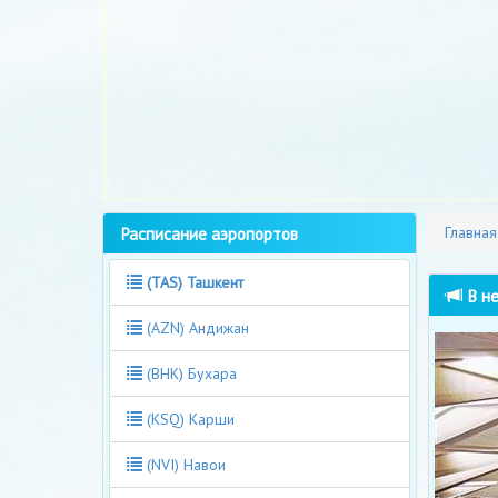
Расписание аэропортов
Главная
(TAS) Ташкент
В не
(AZN) Андижан
(BHK) Бухара
(KSQ) Карши
(NVI) Навои