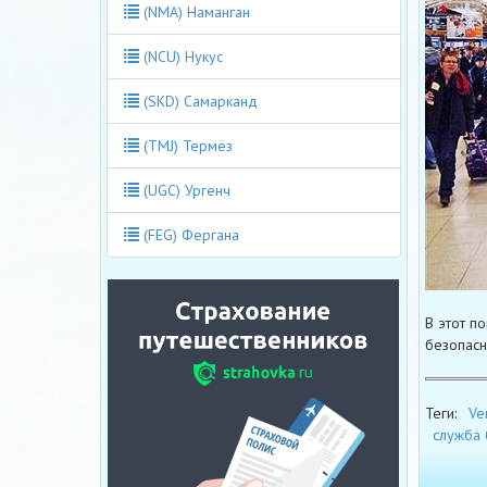
(NMA) Наманган
(NCU) Нукус
(SKD) Самарканд
(TMJ) Термез
(UGC) Ургенч
(FEG) Фергана
В этот п
безопасн
Теги:
Ve
служба 