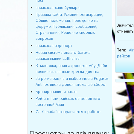
пост
авиакасса хаво йуллари
Правила сайта, Условия регистрации,
Общие положения, Поведение на
Значител
форуме, Публикация сообщений,
отменить 
Ограничения, Решение спорных
вопросов
авиакасса аэропорт
Теги:
Air
Новая система оплаты багажа
рейсов
авиакомпании Lufthansa
В зале ожидания аэропорта Абу-Даби
появились платные кресла для сна
За регистрацию и выбор места Pegasus
Airlines ввела дополнительные сборы
Бронирование и заказ
Рейтинг пяти райских островов юго-
восточной Азии
"Air Canada" возвращается к работе
Просмотры за всё время: