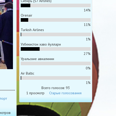
Сибирь (S7 Airlines)
14%
Orenair
11%
Turkish Airlines
1%
Узбекистон хаво йуллари
27%
Уральские авиалинии
0%
Air Baltic
1%
Всего голосов: 93
1 просмотр
Старые голосования
порт
мотров