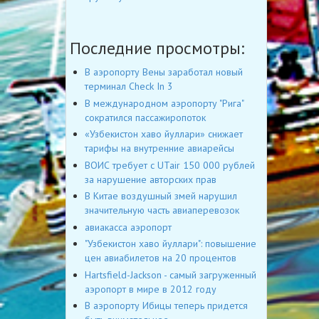
Последние просмотры:
В аэропорту Вены заработал новый
терминал Check In 3
В международном аэропорту "Рига"
сократился пассажиропоток
«Узбекистон хаво йуллари» снижает
тарифы на внутренние авиарейсы
ВОИС требует c UTair 150 000 рублей
за нарушение авторских прав
В Китае воздушный змей нарушил
значительную часть авиаперевозок
авиакасса аэропорт
"Узбекистон хаво йуллари": повышение
цен авиабилетов на 20 процентов
Hartsfield-Jackson - самый загруженный
аэропорт в мире в 2012 году
В аэропорту Ибицы теперь придется