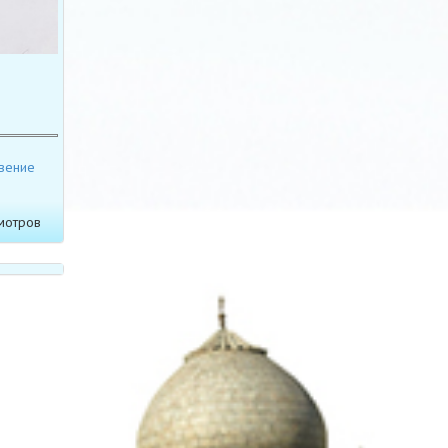
вение
мотров