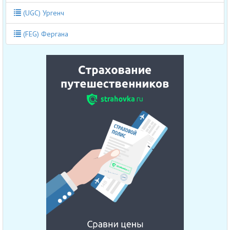
(UGC) Ургенч
(FEG) Фергана