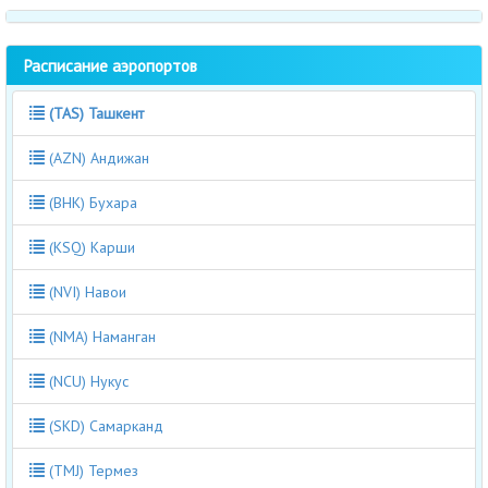
Расписание аэропортов
(TAS) Ташкент
(AZN) Андижан
(BHK) Бухара
(KSQ) Карши
(NVI) Навои
(NMA) Наманган
(NCU) Нукус
(SKD) Самарканд
(TMJ) Термез