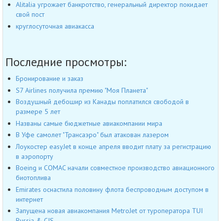
Alitalia угрожает банкротство, генеральный директор покидает
свой пост
круглосуточная авиакасса
Последние просмотры:
Бронирование и заказ
S7 Airlines получила премию "Моя Планета"
Воздушный дебошир из Канады поплатился свободой в
размере 5 лет
Названы самые бюджетные авиакомпании мира
В Уфе самолет "Трансаэро" был атакован лазером
Лоукостер easyJet в конце апреля вводит плату за регистрацию
в аэропорту
Boeing и COMAC начали совместное производство авиационного
биотоплива
Emirates оснастила половину флота беспроводным доступом в
интернет
Запущена новая авиакомпания MetroJet от туроператора TUI
Russia & CIS