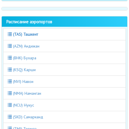
Расписание аэропортов
(TAS) Ташкент
(AZN) Андижан
(BHK) Бухара
(KSQ) Карши
(NVI) Навои
(NMA) Наманган
(NCU) Нукус
(SKD) Самарканд
(TMJ) Термез