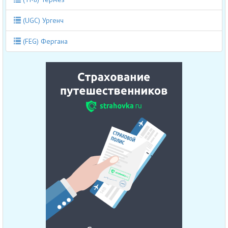
(UGC) Ургенч
(FEG) Фергана