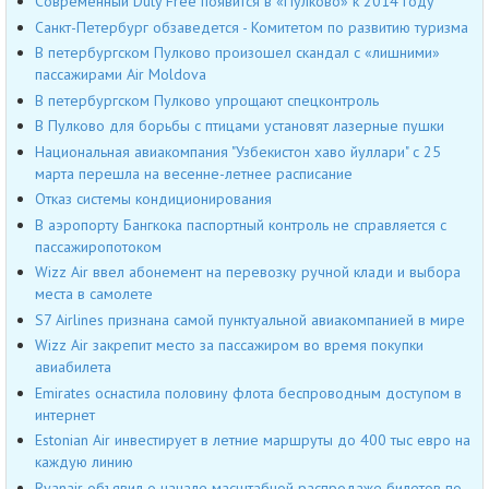
Современный Duty Free появится в «Пулково» к 2014 году
Санкт-Петербург обзаведется - Комитетом по развитию туризма
В петербургском Пулково произошел скандал с «лишними»
пассажирами Air Moldova
В петербургском Пулково упрощают спецконтроль
В Пулково для борьбы с птицами установят лазерные пушки
Национальная авиакомпания "Узбекистон хаво йуллари" с 25
марта перешла на весенне-летнее расписание
Отказ системы кондиционирования
В аэропорту Бангкока паспортный контроль не справляется с
пассажиропотоком
Wizz Air ввел абонемент на перевозку ручной клади и выбора
места в самолете
S7 Airlines признана самой пунктуальной авиакомпанией в мире
Wizz Air закрепит место за пассажиром во время покупки
авиабилета
Emirates оснастила половину флота беспроводным доступом в
интернет
Estonian Air инвестирует в летние маршруты до 400 тыс евро на
каждую линию
Ryanair объявил о начале масштабной распродаже билетов по