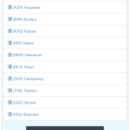
(AZN) Андижан
(BHK) Бухара
(KSQ) Карши
(NVI) Навои
(NMA) Наманган
(NCU) Нукус
(SKD) Самарканд
(TMJ) Термез
(UGC) Ургенч
(FEG) Фергана