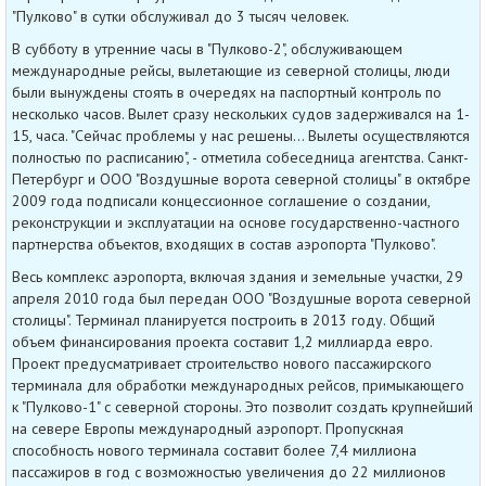
"Пулково" в сутки обслуживал до 3 тысяч человек.
В субботу в утренние часы в "Пулково-2", обслуживающем
международные рейсы, вылетающие из северной столицы, люди
были вынуждены стоять в очередях на паспортный контроль по
несколько часов. Вылет сразу нескольких судов задерживался на 1-
15, часа. "Сейчас проблемы у нас решены... Вылеты осуществляются
полностью по расписанию", - отметила собеседница агентства. Санкт-
Петербург и ООО "Воздушные ворота северной столицы" в октябре
2009 года подписали концессионное соглашение о создании,
реконструкции и эксплуатации на основе государственно-частного
партнерства объектов, входящих в состав аэропорта "Пулково".
Весь комплекс аэропорта, включая здания и земельные участки, 29
апреля 2010 года был передан ООО "Воздушные ворота северной
столицы". Терминал планируется построить в 2013 году. Общий
объем финансирования проекта составит 1,2 миллиарда евро.
Проект предусматривает строительство нового пассажирского
терминала для обработки международных рейсов, примыкающего
к "Пулково-1" с северной стороны. Это позволит создать крупнейший
на севере Европы международный аэропорт. Пропускная
способность нового терминала составит более 7,4 миллиона
пассажиров в год с возможностью увеличения до 22 миллионов