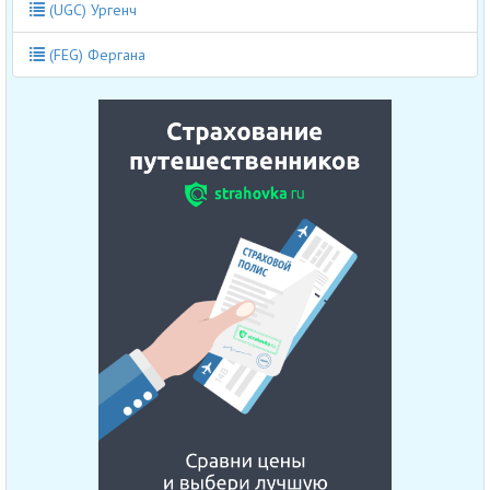
(UGC) Ургенч
(FEG) Фергана