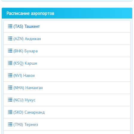
Расписание аэропортов
(TAS) Ташкент
(AZN) Андижан
(BHK) Бухара
(KSQ) Карши
(NVI) Навои
(NMA) Наманган
(NCU) Нукус
(SKD) Самарканд
(TMJ) Термез