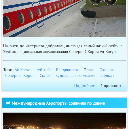
Наконец до Интернета добралась, имеющая самый низкий рейтинг
Skytrax, национальная авиакомпания Северной Кореи Air Koryo.
Теги:
Air Koryo
веб-сайт
Владивосток
Пекин
Пхеньян
Северная Корея
Статьи
худшая авиакомпания
Шеньян
Подробнее
1 просмотр
Международные Аэропорты сравнили по длине