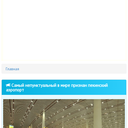
Главная
Cамый непунктуальный в мире признан пекинский
аэропорт