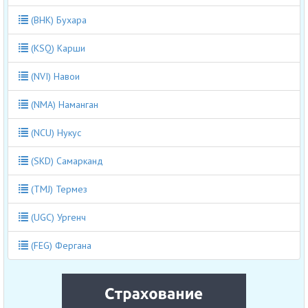
(BHK) Бухара
(KSQ) Карши
(NVI) Навои
(NMA) Наманган
(NCU) Нукус
(SKD) Самарканд
(TMJ) Термез
(UGC) Ургенч
(FEG) Фергана