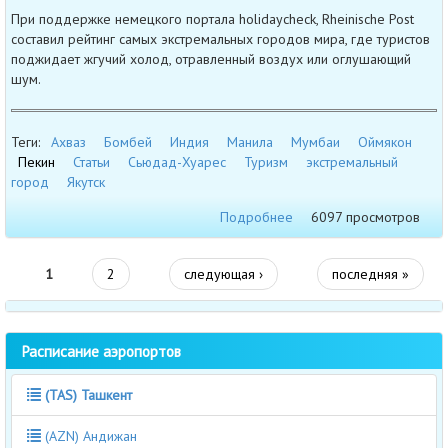
При поддержке немецкого портала holidaycheck, Rheinische Post
составил рейтинг самых экстремальных городов мира, где туристов
поджидает жгучий холод, отравленный воздух или оглушающий
шум.
Теги:
Ахваз
Бомбей
Индия
Манила
Мумбаи
Оймякон
Пекин
Статьи
Сьюдад-Хуарес
Туризм
экстремальный
город
Якутск
Подробнее
6097 просмотров
1
2
следующая ›
последняя »
Расписание аэропортов
(TAS) Ташкент
(AZN) Андижан