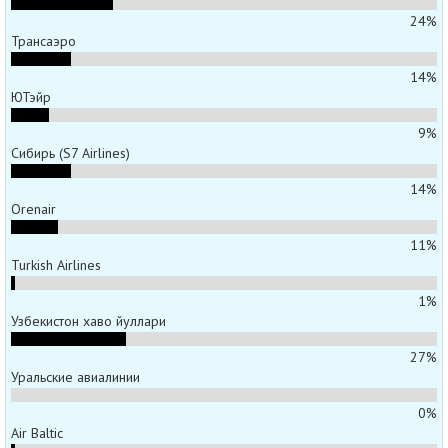
24%
Трансаэро
14%
ЮТэйр
9%
Сибирь (S7 Airlines)
14%
Orenair
11%
Turkish Airlines
1%
Узбекистон хаво йуллари
27%
Уральские авиалинии
0%
Air Baltic