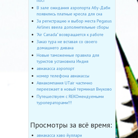
пост
В зале ожидания аэропорта Абу-Даби
появились платные кресла для сна
За регистрацию и выбор места Pegasus
Airlines ввела дополнительные сборы
"Air Canada" возвращается к работе
Заказ тура не вставая со своего
домашнего дивана
Новые таможенные правила для
туристов установила Индия
авиакасса аэропорт
номер телефона авиакассы
Авиакомпания UTair частично
переезжает в новый терминал Внуково
Путешествуем с REKOмендуемыми
туроператорами!!!
Просмотры за всё время:
авиакасса хаво йуллари