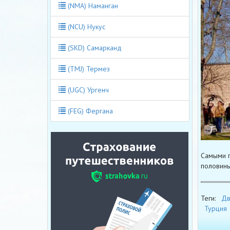
(NMA) Наманган
(NCU) Нукус
(SKD) Самарканд
(TMJ) Термез
(UGC) Ургенч
(FEG) Фергана
Самыми п
половины
Теги:
Дв
Турция