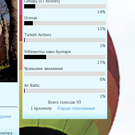
Сибирь (S7 Airlines)
14%
Orenair
11%
Turkish Airlines
1%
Узбекистон хаво йуллари
27%
Уральские авиалинии
0%
Air Baltic
й
1%
Всего голосов: 93
1 просмотр
Старые голосования
уризм
смотра