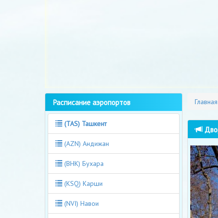
Расписание аэропортов
Главная
(TAS) Ташкент
Двор
(AZN) Андижан
(BHK) Бухара
(KSQ) Карши
(NVI) Навои