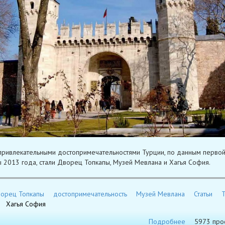
ривлекательными достопримечательностями Турции, по данным перво
 2013 года, стали Дворец Топкапы, Музей Мевлана и Хагья София.
орец Топкапы
достопримечательность
Музей Мевлана
Статьи
Т
Хагья София
Подробнее
5973 про