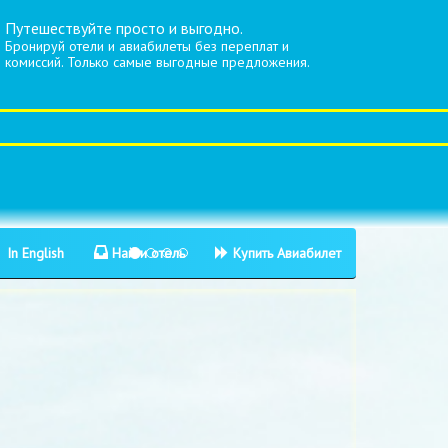
Путешествуйте просто и выгодно.
Бронируй отели и авиабилеты без переплат и
комиссий. Только самые выгодные предложения.
In English
Найти отель
Купить Авиабилет