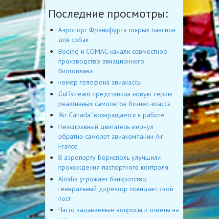
Последние просмотры:
Аэропорт Франкфурта открыл пансион
для собак
Boeing и COMAC начали совместное
производство авиационного
биотоплива
номер телефона авиакассы
Gulfstream представила новую серию
реактивных самолетов бизнес-класса
"Air Canada" возвращается к работе
Неисправный двигатель вернул
обратно самолет авиакомпании Air
France
В аэропорту Борисполь улучшили
прохождения паспортного контроля
Alitalia угрожает банкротство,
генеральный директор покидает свой
пост
Часто задаваемые вопросы и ответы на