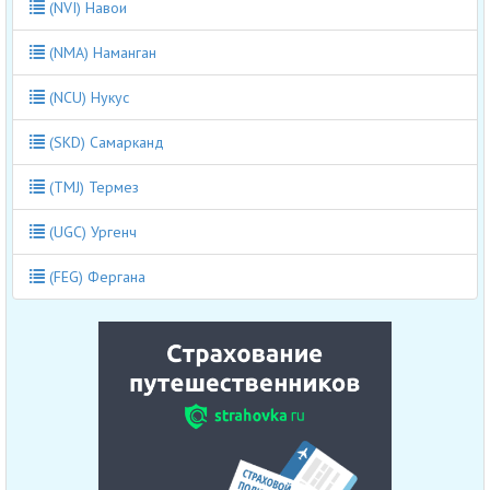
(NVI) Навои
(NMA) Наманган
(NCU) Нукус
(SKD) Самарканд
(TMJ) Термез
(UGC) Ургенч
(FEG) Фергана