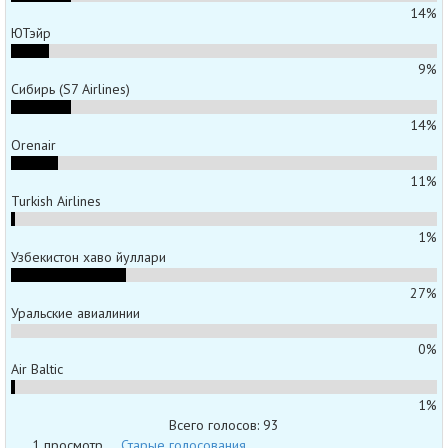
14%
ЮТэйр
9%
Сибирь (S7 Airlines)
14%
Orenair
11%
Turkish Airlines
1%
Узбекистон хаво йуллари
27%
Уральские авиалинии
0%
Air Baltic
1%
Всего голосов: 93
1 просмотр
Старые голосования