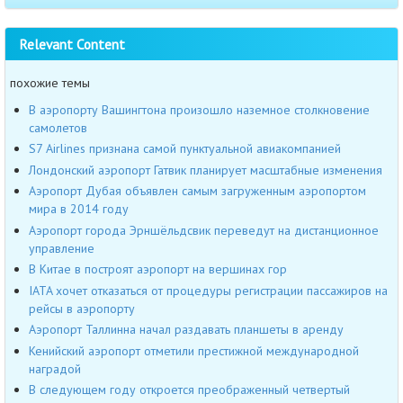
Relevant Content
похожие темы
В аэропорту Вашингтона произошло наземное столкновение
самолетов
S7 Airlines признана самой пунктуальной авиакомпанией
Лондонский аэропорт Гатвик планирует масштабные изменения
Аэропорт Дубая объявлен самым загруженным аэропортом
мира в 2014 году
Аэропорт города Эрншёльдсвик переведут на дистанционное
управление
В Китае в построят аэропорт на вершинах гор
IATA хочет отказаться от процедуры регистрации пассажиров на
рейсы в аэропорту
Аэропорт Таллинна начал раздавать планшеты в аренду
Кенийский аэропорт отметили престижной международной
наградой
В следующем году откроется преображенный четвертый