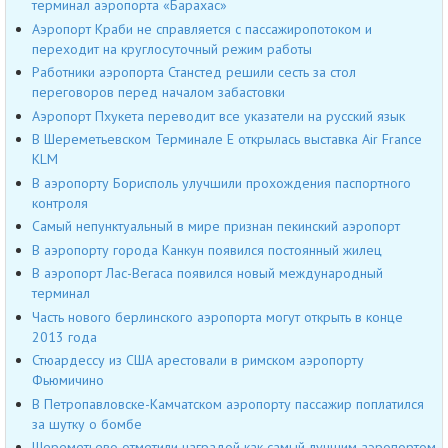
терминал аэропорта «Барахас»
Аэропорт Краби не справляется с пассажиропотоком и
переходит на круглосуточный режим работы
Работники аэропорта Станстед решили сесть за стол
переговоров перед началом забастовки
Аэропорт Пхукета переводит все указатели на русский язык
В Шереметьевском Терминале Е открылась выставка Air France
KLM
В аэропорту Борисполь улучшили прохождения паспортного
контроля
Cамый непунктуальный в мире признан пекинский аэропорт
В аэропорту города Канкун появился постоянный жилец
В аэропорт Лас-Вегаса появился новый международный
терминал
Часть нового берлинского аэропорта могут открыть в конце
2013 года
Стюардессу из США арестовали в римском аэропорту
Фьюмичино
В Петропавловске-Камчатском аэропорту пассажир поплатился
за шутку о бомбе
Шереметьево отметили наградой как самый лучшим аэропортом