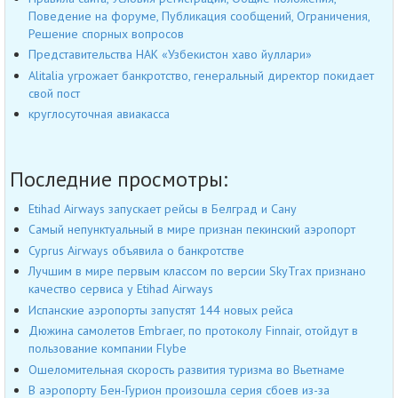
Поведение на форуме, Публикация сообщений, Ограничения,
Решение спорных вопросов
Представительства НАК «Узбекистон хаво йуллари»
Alitalia угрожает банкротство, генеральный директор покидает
свой пост
круглосуточная авиакасса
Последние просмотры:
Etihad Airways запускает рейсы в Белград и Сану
Cамый непунктуальный в мире признан пекинский аэропорт
Cyprus Airways объявила о банкротстве
Лучшим в мире первым классом по версии SkyTrax признано
качество сервиса у Etihad Airways
Испанские аэропорты запустят 144 новых рейса
Дюжина самолетов Embraer, по протоколу Finnair, отойдут в
пользование компании Flybe
Ошеломительная скорость развития туризма во Вьетнаме
В аэропорту Бен-Гурион произошла серия сбоев из-за