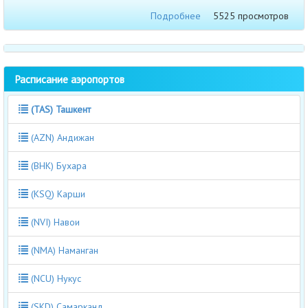
Подробнее
5525 просмотров
Расписание аэропортов
(TAS) Ташкент
(AZN) Андижан
(BHK) Бухара
(KSQ) Карши
(NVI) Навои
(NMA) Наманган
(NCU) Нукус
(SKD) Самарканд