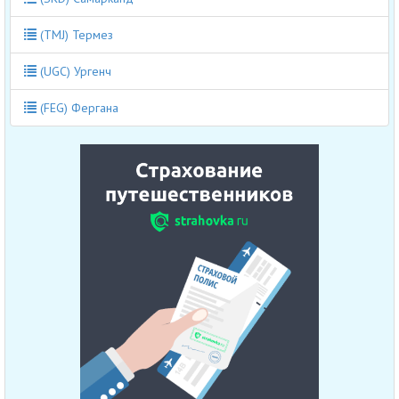
(TMJ) Термез
(UGC) Ургенч
(FEG) Фергана