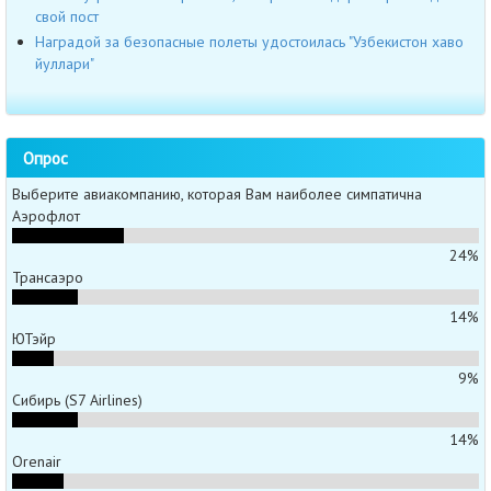
свой пост
Наградой за безопасные полеты удостоилась "Узбекистон хаво
йуллари"
Опрос
Выберите авиакомпанию, которая Вам наиболее симпатична
Аэрофлот
24%
Трансаэро
14%
ЮТэйр
9%
Сибирь (S7 Airlines)
14%
Orenair