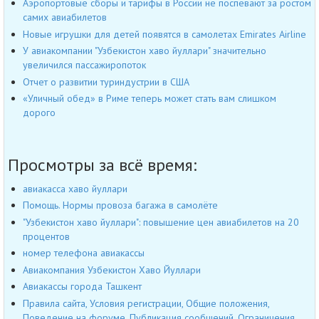
Аэропортовые сборы и тарифы в России не поспевают за ростом
самих авиабилетов
Новые игрушки для детей появятся в самолетах Emirates Airline
У авиакомпании "Узбекистон хаво йуллари" значительно
увеличился пассажиропоток
Отчет о развитии туриндустрии в США
«Уличный обед» в Риме теперь может стать вам слишком
дорого
Просмотры за всё время:
авиакасса хаво йуллари
Помощь. Нормы провоза багажа в самолёте
"Узбекистон хаво йуллари": повышение цен авиабилетов на 20
процентов
номер телефона авиакассы
Авиакомпания Узбекистон Хаво Йуллари
Авиакассы города Ташкент
Правила сайта, Условия регистрации, Общие положения,
Поведение на форуме, Публикация сообщений, Ограничения,