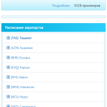
Подробнее
5528 просмотров
Расписание аэропортов
(TAS) Ташкент
(AZN) Андижан
(BHK) Бухара
(KSQ) Карши
(NVI) Навои
(NMA) Наманган
(NCU) Нукус
(SKD) Самарканд