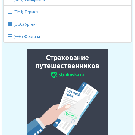
(TMJ) Термез
(UGC) Ургенч
(FEG) Фергана