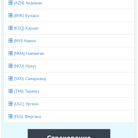
(AZN) Андижан
(BHK) Бухара
(KSQ) Карши
(NVI) Навои
(NMA) Наманган
(NCU) Нукус
(SKD) Самарканд
(TMJ) Термез
(UGC) Ургенч
(FEG) Фергана