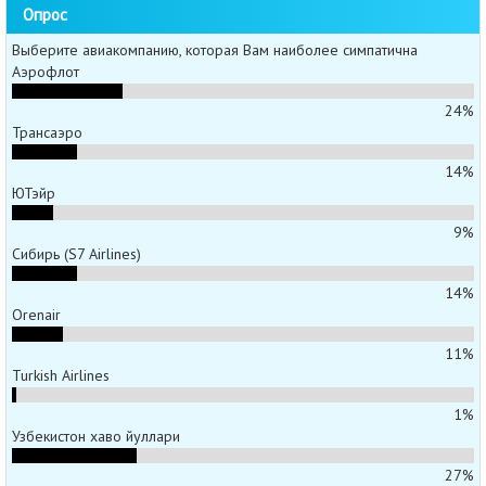
Опрос
Выберите авиакомпанию, которая Вам наиболее симпатична
Аэрофлот
24%
Трансаэро
14%
ЮТэйр
9%
Сибирь (S7 Airlines)
14%
Orenair
11%
Turkish Airlines
1%
Узбекистон хаво йуллари
27%