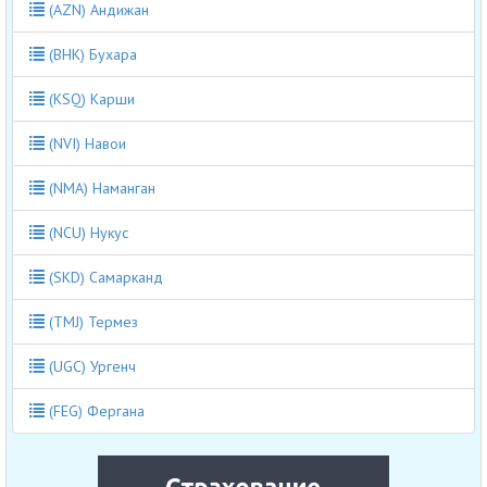
(AZN) Андижан
(BHK) Бухара
(KSQ) Карши
(NVI) Навои
(NMA) Наманган
(NCU) Нукус
(SKD) Самарканд
(TMJ) Термез
(UGC) Ургенч
(FEG) Фергана