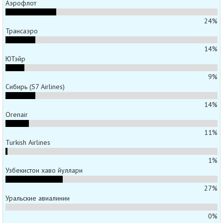
Аэрофлот
24%
Трансаэро
14%
ЮТэйр
9%
Сибирь (S7 Airlines)
14%
Orenair
11%
Turkish Airlines
1%
Узбекистон хаво йуллари
27%
Уральские авиалинии
0%