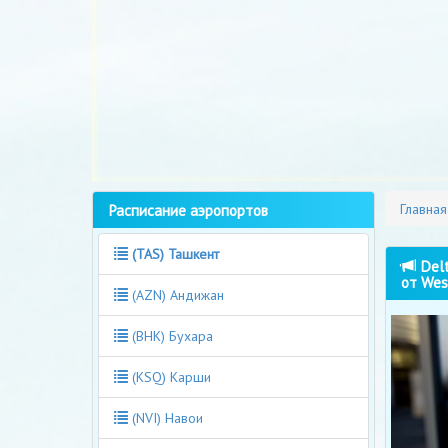
Расписание аэропортов
Главная
(TAS) Ташкент
Delt
от Wes
(AZN) Андижан
(BHK) Бухара
(KSQ) Карши
(NVI) Навои