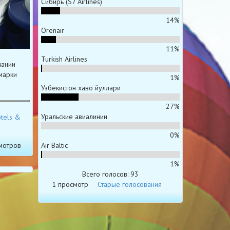
Сибирь (S7 Airlines)
14%
Orenair
11%
Turkish Airlines
пании
марки
1%
Узбекистон хаво йуллари
27%
Уральские авиалинии
otels &
0%
мотров
Air Baltic
1%
Всего голосов: 93
1 просмотр
Старые голосования