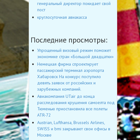
генеральный директор покидает свой
пост
круглосуточная авиакасса
Последние просмотры:
Упрощенный визовый режим поможет
экономике стран «Большой двадцатки»
Немецкая фирма спроектирует
пассажирский терминал аэропорта
Хабаровск На конкурс поступило
девять заявок от российских и
зарубежных компаний.
Авиакомпания UTair до конца
расследования крушения самоелта под
Тюменью приостановила все полеты
ATR-72
Austrian, Lufthansa, Brussels Airlines,
SWISS и bmi закрывают свои офисы в
Москве