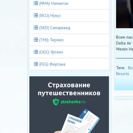
(NMA) Наманган
(NCU) Нукус
(SKD) Самарканд
Всем пас
(TMJ) Термез
Delta Ai
Westin He
(UGC) Ургенч
(FEG) Фергана
Теги:
Bu
Resorts