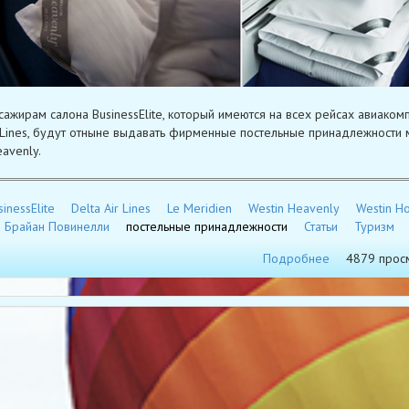
сажирам салона BusinessElite, который имеются на всех рейсах авиаком
r Lines, будут отныне выдавать фирменные постельные принадлежности 
avenly.
sinessElite
Delta Air Lines
Le Meridien
Westin Heavenly
Westin H
Брайан Повинелли
постельные принадлежности
Статьи
Туризм
Подробнее
4879 прос