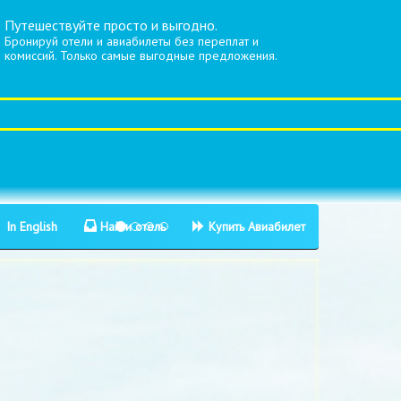
Путешествуйте просто и выгодно.
Бронируй отели и авиабилеты без переплат и
комиссий. Только самые выгодные предложения.
In English
Найти отель
Купить Авиабилет