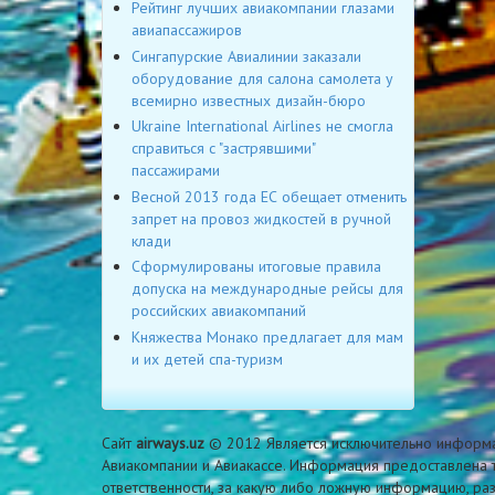
Рейтинг лучших авиакомпании глазами
авиапассажиров
Сингапурские Авиалинии заказали
оборудование для салона самолета у
всемирно известных дизайн-бюро
Ukraine International Airlines не смогла
справиться с "застрявшими"
пассажирами
Весной 2013 года ЕС обещает отменить
запрет на провоз жидкостей в ручной
клади
Сформулированы итоговые правила
допуска на международные рейсы для
российских авиакомпаний
Княжества Монако предлагает для мам
и их детей спа-туризм
Сайт
airways.uz
© 2012 Является исключительно информа
Авиакомпании и Авиакассе. Информация предоставлена т
ответственности, за какую либо ложную информацию, ра