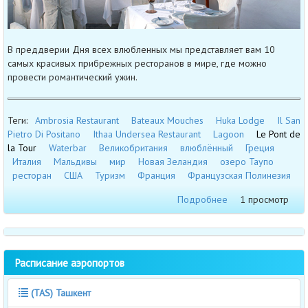
В преддверии Дня всех влюбленных мы представляет вам 10
самых красивых прибрежных ресторанов в мире, где можно
провести романтический ужин.
Теги:
Ambrosia Restaurant
Bateaux Mouches
Huka Lodge
Il San
Pietro Di Positano
Ithaa Undersea Restaurant
Lagoon
Le Pont de
la Tour
Waterbar
Великобритания
влюблённый
Греция
Италия
Мальдивы
мир
Новая Зеландия
озеро Таупо
ресторан
США
Туризм
Франция
Французская Полинезия
Подробнее
1 просмотр
Расписание аэропортов
(TAS) Ташкент