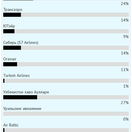
24%
Трансаэро
14%
ЮТэйр
9%
Сибирь (S7 Airlines)
14%
Orenair
11%
Turkish Airlines
1%
Узбекистон хаво йуллари
27%
Уральские авиалинии
0%
Air Baltic