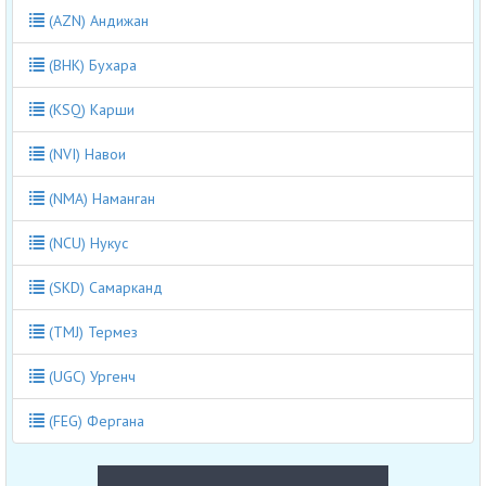
(AZN) Андижан
(BHK) Бухара
(KSQ) Карши
(NVI) Навои
(NMA) Наманган
(NCU) Нукус
(SKD) Самарканд
(TMJ) Термез
(UGC) Ургенч
(FEG) Фергана