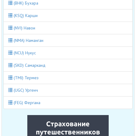
(BHK) Бухара
(KSQ) Карши
(NVI) Навои
(NMA) Наманган
(NCU) Нукус
(SKD) Самарканд
(TMJ) Термез
(UGC) Ургенч
(FEG) Фергана