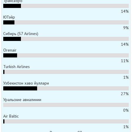
Трансаэро
14%
ЮТэйр
9%
Сибирь (S7 Airlines)
14%
Orenair
11%
Turkish Airlines
1%
Узбекистон хаво йуллари
27%
Уральские авиалинии
0%
Air Baltic
1%