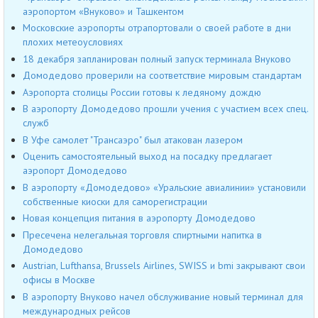
аэропортом «Внуково» и Ташкентом
Московские аэропорты отрапортовали о своей работе в дни
плохих метеоусловиях
18 декабря запланирован полный запуск терминала Внуково
Домодедово проверили на соответствие мировым стандартам
Аэропорта столицы России готовы к ледяному дождю
В аэропорту Домодедово прошли учения с участием всех спец.
служб
В Уфе самолет "Трансаэро" был атакован лазером
Оценить самостоятельный выход на посадку предлагает
аэропорт Домодедово
В аэропорту «Домодедово» «Уральские авиалинии» установили
собственные киоски для саморегистрации
Новая концепция питания в аэропорту Домодедово
Пресечена нелегальная торговля спиртными напитка в
Домодедово
Austrian, Lufthansa, Brussels Airlines, SWISS и bmi закрывают свои
офисы в Москве
В аэропорту Внуково начел обслуживание новый терминал для
международных рейсов