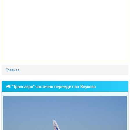
Главная
"Трансаэро" частично переедет во Внуково