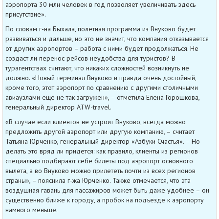
аэропорта 30 млн человек в год позволяет увеличивать здесь
присутствие».
По словам г-на Быхала, полетная программа из Внуково будет
развиваться и дальше, но это не значит, что компания отказывается
от других аэропортов – работа с ними будет продолжаться. Не
создаст ли перенос рейсов неудобства для туристов? В
турагентствах считают, что никаких сложностей возникнуть не
должно. «Новый терминал Внуково и правда очень достойный,
кроме того, этот аэропорт по сравнению с другими столичными
авиаузлами еще не так загружен», – отметила Елена Горошкова,
генеральный директор ATW-travel.
«В случае если клиентов не устроит Внуково, всегда можно
предложить другой аэропорт или другую компанию, – считает
Татьяна Юрченко, генеральный директор «Азбуки Счастья». – Но
делать это вряд ли придется: как правило, клиенты из регионов
специально подбирают себе билеты под аэропорт основного
вылета, а во Внуково можно прилететь почти из всех регионов
страны», – пояснила г-жа Юрченко. Также отмечается, что эта
воздушная гавань для пассажиров может быть даже удобнее – он
существенно ближе к городу, а пробок на подъезде к аэропорту
намного меньше.