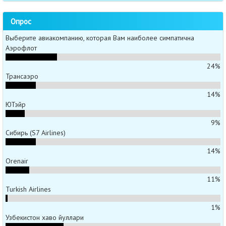
Опрос
Выберите авиакомпанию, которая Вам наиболее симпатична
Аэрофлот
24%
Трансаэро
14%
ЮТэйр
9%
Сибирь (S7 Airlines)
14%
Orenair
11%
Turkish Airlines
1%
Узбекистон хаво йуллари