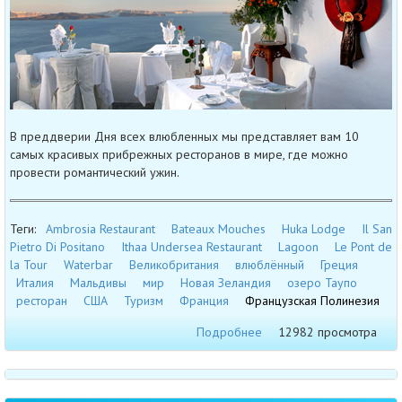
В преддверии Дня всех влюбленных мы представляет вам 10
самых красивых прибрежных ресторанов в мире, где можно
провести романтический ужин.
Теги:
Ambrosia Restaurant
Bateaux Mouches
Huka Lodge
Il San
Pietro Di Positano
Ithaa Undersea Restaurant
Lagoon
Le Pont de
la Tour
Waterbar
Великобритания
влюблённый
Греция
Италия
Мальдивы
мир
Новая Зеландия
озеро Таупо
ресторан
США
Туризм
Франция
Французская Полинезия
Подробнее
12982 просмотра