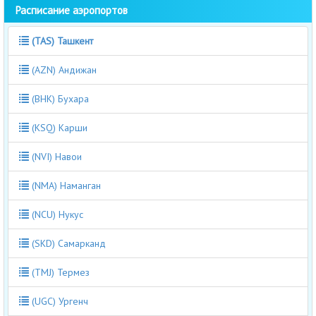
Расписание аэропортов
(TAS) Ташкент
(AZN) Андижан
(BHK) Бухара
(KSQ) Карши
(NVI) Навои
(NMA) Наманган
(NCU) Нукус
(SKD) Самарканд
(TMJ) Термез
(UGC) Ургенч