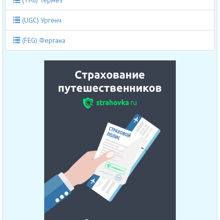
(TMJ) Термез
(UGC) Ургенч
(FEG) Фергана