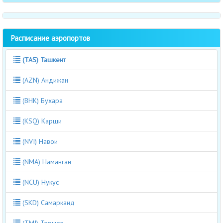
Расписание аэропортов
(TAS) Ташкент
(AZN) Андижан
(BHK) Бухара
(KSQ) Карши
(NVI) Навои
(NMA) Наманган
(NCU) Нукус
(SKD) Самарканд