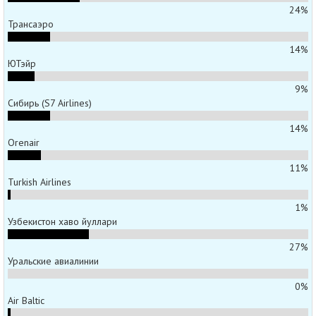
24%
Трансаэро
14%
ЮТэйр
9%
Сибирь (S7 Airlines)
14%
Orenair
11%
Turkish Airlines
1%
Узбекистон хаво йуллари
27%
Уральские авиалинии
0%
Air Baltic