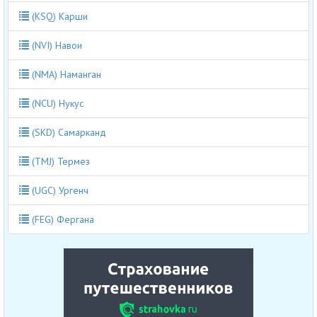
(KSQ) Карши
(NVI) Навои
(NMA) Наманган
(NCU) Нукус
(SKD) Самарканд
(TMJ) Термез
(UGC) Ургенч
(FEG) Фергана