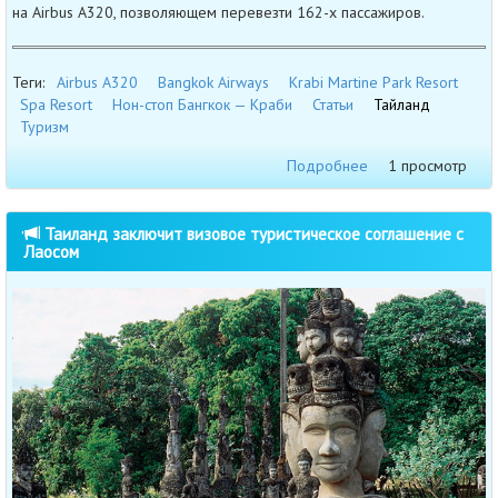
на Airbus A320, позволяющем перевезти 162-х пассажиров.
Теги:
Airbus A320
Bangkok Airways
Krabi Martine Park Resort
Spa Resort
Нон-стоп Бангкок — Краби
Статьи
Тайланд
Туризм
Подробнее
1 просмотр
Таиланд заключит визовое туристическое соглашение с
Лаосом