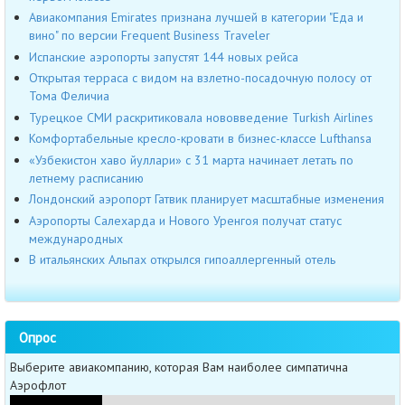
Авиакомпания Emirates признана лучшей в категории "Еда и
вино" по версии Frequent Business Traveler
Испанские аэропорты запустят 144 новых рейса
Открытая терраса с видом на взлетно-посадочную полосу от
Тома Феличиа
Турецкое СМИ раскритиковала нововведение Turkish Airlines
Комфортабельные кресло-кровати в бизнес-классе Lufthansa
«Узбекистон хаво йуллари» с 31 марта начинает летать по
летнему расписанию
Лондонский аэропорт Гатвик планирует масштабные изменения
Аэропорты Салехарда и Нового Уренгоя получат статус
международных
В итальянских Альпах открылся гипоаллергенный отель
Опрос
Выберите авиакомпанию, которая Вам наиболее симпатична
Аэрофлот