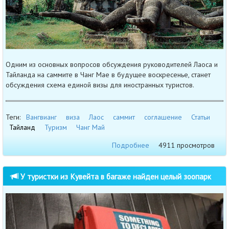
Одним из основных вопросов обсуждения руководителей Лаоса и
Тайланда на саммите в Чанг Мае в будущее воскресенье, станет
обсуждения схема единой визы для иностранных туристов.
Теги:
Вангвианг
виза
Лаос
саммит
соглашение
Статьи
Тайланд
Туризм
Чанг Май
Подробнее
4911 просмотров
У туристки из Кувейта в багаже найден целый зоопарк