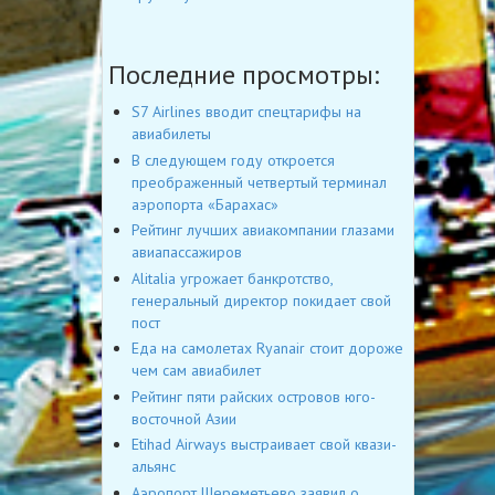
Последние просмотры:
S7 Airlines вводит спецтарифы на
авиабилеты
В следующем году откроется
преображенный четвертый терминал
аэропорта «Барахас»
Рейтинг лучших авиакомпании глазами
авиапассажиров
Alitalia угрожает банкротство,
генеральный директор покидает свой
пост
Еда на самолетах Ryanair стоит дороже
чем сам авиабилет
Рейтинг пяти райских островов юго-
восточной Азии
Etihad Airways выстраивает свой квази-
альянс
Аэропорт Шереметьево заявил о