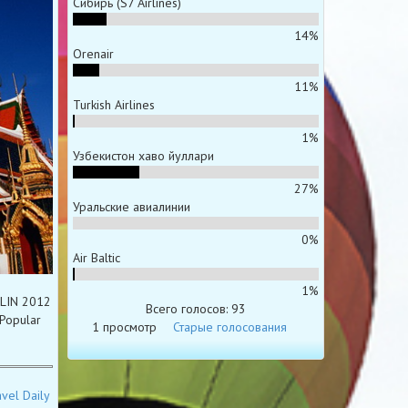
Сибирь (S7 Airlines)
14%
Orenair
11%
Turkish Airlines
1%
Узбекистон хаво йуллари
27%
Уральские авиалинии
0%
Air Baltic
1%
RLIN 2012
Всего голосов: 93
Popular
1 просмотр
Старые голосования
vel Daily