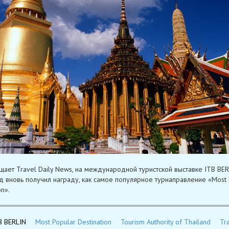
щает Travel Daily News, на международной туристской выставке ITB BE
д вновь получил награду, как самое популярное турнаправление «Most 
on».
B BERLIN
Most Popular Destination
Tourism Authority of Thailand
Tra