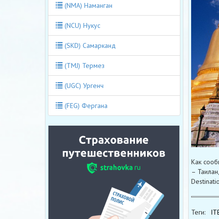
(NMA) Наманган
(NCU) Нукус
(SKD) Самарканд
(TMJ) Термез
(UGC) Ургенч
(FEG) Фергана
Как сооб
– Таилан
Destinati
Теги:
IT