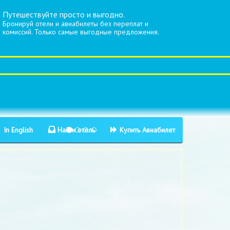
Путешествуйте просто и выгодно.
Бронируй отели и авиабилеты без переплат и
комиссий. Только самые выгодные предложения.
In English
Найти отель
Купить Авиабилет