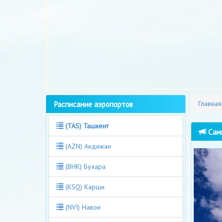
Расписание аэропортов
Главная
(TAS) Ташкент
Самы
(AZN) Андижан
(BHK) Бухара
(KSQ) Карши
(NVI) Навои