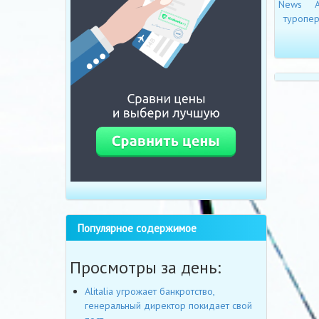
News
А
туропе
Популярное содержимое
Просмотры за день:
Alitalia угрожает банкротство,
генеральный директор покидает свой