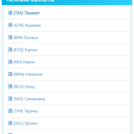
(TAS) Ташкент
(AZN) Андижан
(BHK) Бухара
(KSQ) Карши
(NVI) Навои
(NMA) Наманган
(NCU) Нукус
(SKD) Самарканд
(TMJ) Термез
(UGC) Ургенч