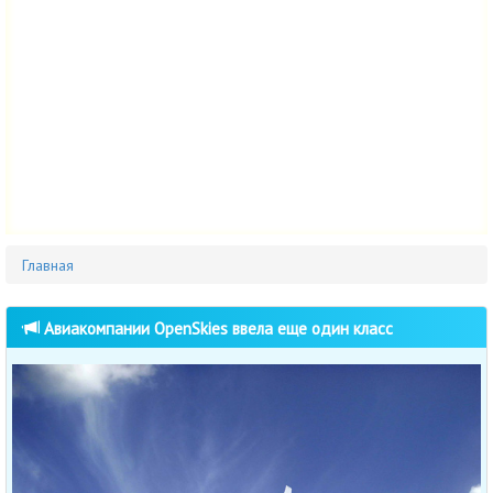
Главная
Авиакомпании OpenSkies ввела еще один класс