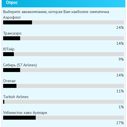
Опрос
Выберите авиакомпанию, которая Вам наиболее симпатична
Аэрофлот
24%
Трансаэро
14%
ЮТэйр
9%
Сибирь (S7 Airlines)
14%
Orenair
11%
Turkish Airlines
1%
Узбекистон хаво йуллари
27%