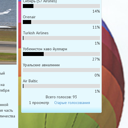
Сибирь (S7 Airlines)
14%
Orenair
11%
Turkish Airlines
1%
Узбекистон хаво йуллари
27%
Уральские авиалинии
ный
0%
Air Baltic
 на
тября
1%
Всего голосов: 93
1 просмотр
Старые голосования
енной
я часть
личества