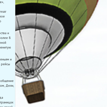
е»,
nnair
вое
о
ства и
более 8
рной
менитую
сеньям и
я рейсы
сообщение
ом, Дели,
да
страницах
ам своей