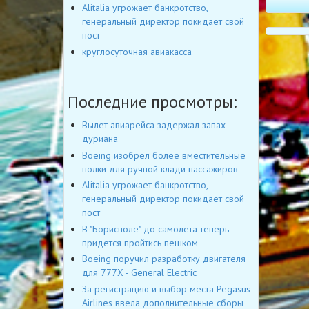
Alitalia угрожает банкротство,
генеральный директор покидает свой
пост
круглосуточная авиакасса
Последние просмотры:
Вылет авиарейса задержал запах
дуриана
Boeing изобрел более вместительные
полки для ручной клади пассажиров
Alitalia угрожает банкротство,
генеральный директор покидает свой
пост
В "Борисполе" до самолета теперь
придется пройтись пешком
Boeing поручил разработку двигателя
для 777X - General Electric
За регистрацию и выбор места Pegasus
Airlines ввела дополнительные сборы