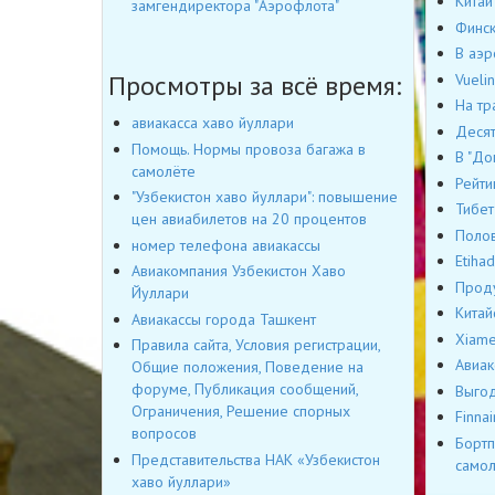
Китай
замгендиректора "Аэрофлота"
Финск
В аэр
Просмотры за всё время:
Vueli
На тр
авиакасса хаво йуллари
Десят
Помощь. Нормы провоза багажа в
В "До
самолёте
Рейти
"Узбекистон хаво йуллари": повышение
Тибет
цен авиабилетов на 20 процентов
Полов
номер телефона авиакассы
Etiha
Авиакомпания Узбекистон Хаво
Проду
Йуллари
Китай
Авиакассы города Ташкент
Xiame
Правила сайта, Условия регистрации,
Авиак
Общие положения, Поведение на
форуме, Публикация сообщений,
Выгод
Ограничения, Решение спорных
Finna
вопросов
Бортп
Представительства НАК «Узбекистон
самол
хаво йуллари»