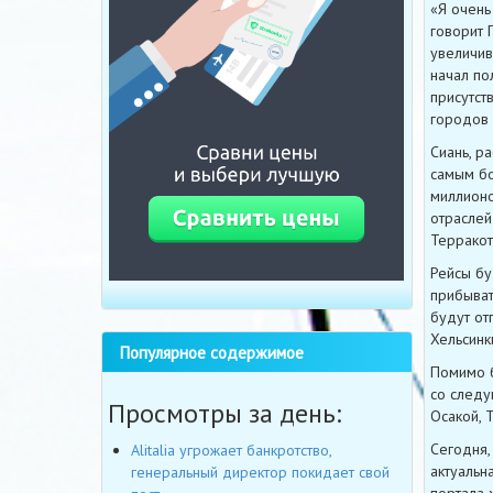
«Я очень
говорит 
увеличив
начал по
присутст
городов 
Сиань, р
самым бо
миллионо
отраслей
Террако
Рейсы бу
прибыват
будут от
Хельсинк
Популярное содержимое
Помимо б
со следу
Просмотры за день:
Осакой, 
Сегодня,
Alitalia угрожает банкротство,
актуальн
генеральный директор покидает свой
портала 