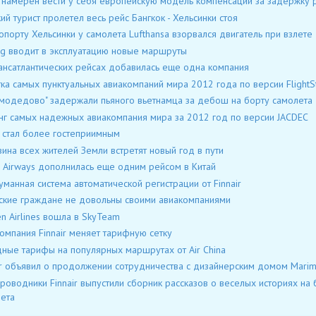
 намерен вести у себя европейскую модель компенсаций за задержку 
ий турист пролетел весь рейс Бангкок - Хельсинки стоя
опорту Хельсинки у самолета Lufthansa взорвался двигатель при взлете
ng вводит в эксплуатацию новые маршруты
ансатлантических рейсах добавилась еще одна компания
ка самых пунктуальных авиакомпаний мира 2012 года по версии FlightSt
модедово" задержали пьяного вьетнамца за дебош на борту самолета
нг самых надежных авиакомпания мира за 2012 год по версии JACDEC
 стал более гостеприимным
ина всех жителей Земли встретят новый год в пути
d Airways дополнилась еще одним рейсом в Китай
манная система автоматической регистрации от Finnair
ские граждане не довольны своими авиакомпаниями
n Airlines вошла в SkyTeam
омпания Finnair меняет тарифную сетку
ные тарифы на популярных маршрутах от Air China
ir объявил о продолжении сотрудничества с дизайнерским домом Mari
роводники Finnair выпустили сборник рассказов о веселых историях на 
ета