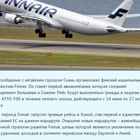
ообщение с китайским городом Сиань организовал финский националь
возчик Finnair. Он станет первой авиакомпания, которая соединит
щением Хельсинки и Сианем. Рейс будут выполняться трижды в неделю
 A330-300 в течение летнего сезона, действующего с 14 июня по 27 ок
а.
е период Finnair запустит прямые рейсы в Ханой, став первой и единств
анией ЕС на данном маршруте. Открытие новых маршрутов – важнейша
чной стратегии развития Finnair, целью которой являются увеличение ко
 удвоение доходов в сегменте перевозок между Европой и Азией.