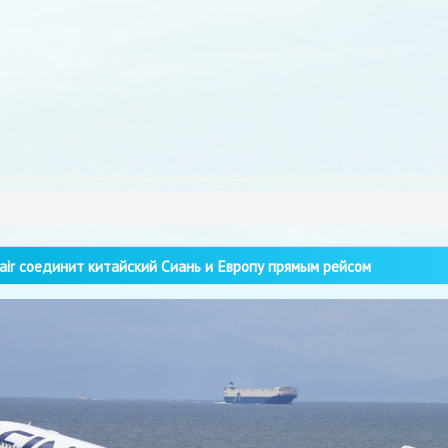
air соединит китайский Сиань и Европу прямым рейсом