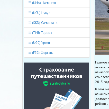
(NMA) Наманган
(NCU) Нукус
(SKD) Самарканд
(TMJ) Термез
(UGC) Ургенч
(FEG) Фергана
Прямое с
авиапере
авиасооб
самолете
2013 год
В этот ж
авиакомп
долгосро
рейсов и