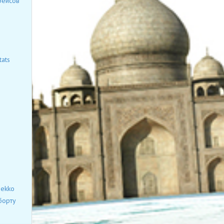
рейсов
ats
mekko
борту