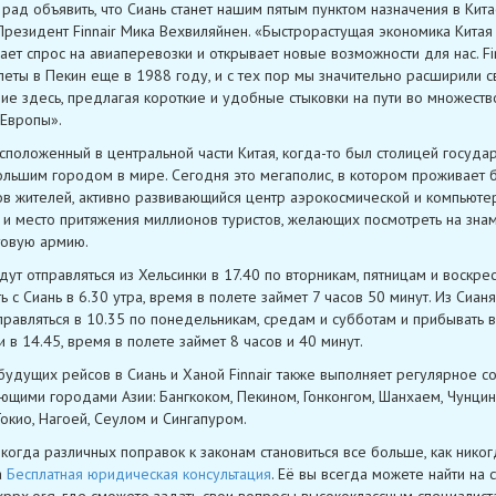
 рад объявить, что Сиань станет нашим пятым пунктом назначения в Кита
Президент Finnair Мика Вехвиляйнен. «Быстрорастущая экономика Китая
ает спрос на авиаперевозки и открывает новые возможности для нас. Fi
леты в Пекин еще в 1988 году, и с тех пор мы значительно расширили с
вие здесь, предлагая короткие и удобные стыковки на пути во множеств
Европы».
асположенный в центральной части Китая, когда-то был столицей государ
льшим городом в мире. Сегодня это мегаполис, в котором проживает 
в жителей, активно развивающийся центр аэрокосмической и компьюте
 и место притяжения миллионов туристов, желающих посмотреть на зна
товую армию.
дут отправляться из Хельсинки в 17.40 по вторникам, пятницам и воскре
ь с Сиань в 6.30 утра, время в полете займет 7 часов 50 минут. Из Сиан
правляться в 10.35 по понедельникам, средам и субботам и прибывать в
и в 14.45, время в полете займет 8 часов и 40 минут.
удущих рейсов в Сиань и Ханой Finnair также выполняет регулярное 
ющими городами Азии: Бангкоком, Пекином, Гонконгом, Шанхаем, Чунцин
Токио, Нагоей, Сеулом и Сингапуром.
 когда различных поправок к законам становиться все больше, как никог
а
Бесплатная юридическая консультация
. Её вы всегда можете найти на 
xppx.org, где сможете задать свои вопросы высококлассным специалист