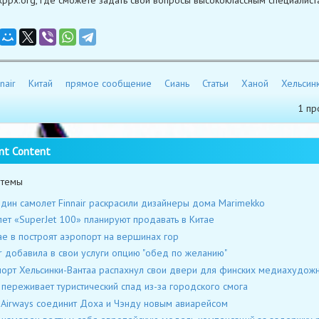
nair
Китай
прямое сообщение
Сиань
Статьи
Ханой
Хельсин
1 пр
nt Content
 темы
дин самолет Finnair раскрасили дизайнеры дома Marimekko
ет «SuperJet 100» планируют продавать в Китае
ае в построят аэропорт на вершинах гор
ir добавила в свои услуги опцию "обед по желанию"
орт Хельсинки-Вантаа распахнул свои двери для финских медиахудож
 переживает туристический спад из-за городского смога
 Airways соединит Доха и Чэнду новым авиарейсом