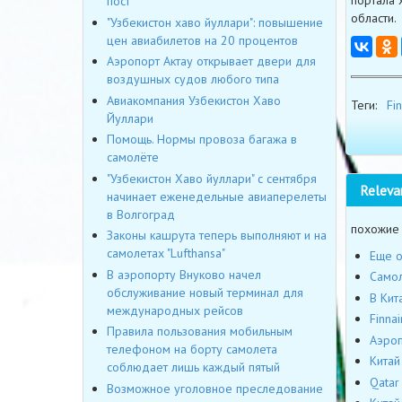
пост
области.
"Узбекистон хаво йуллари": повышение
цен авиабилетов на 20 процентов
Аэропорт Актау открывает двери для
воздушных судов любого типа
Авиакомпания Узбекистон Хаво
Теги:
Fin
Йуллари
Помощь. Нормы провоза багажа в
самолёте
"Узбекистон Хаво йуллари" с сентября
Releva
начинает еженедельные авиаперелеты
в Волгоград
похожие
Законы кашрута теперь выполняют и на
самолетах "Lufthansa"
Еще о
В аэропорту Внуково начел
Самол
обслуживание новый терминал для
В Кит
международных рейсов
Finna
Правила пользования мобильным
Аэроп
телефоном на борту самолета
Китай
соблюдает лишь каждый пятый
Qatar
Возможное уголовное преследование