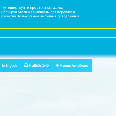
Путешествуйте просто и выгодно.
Бронируй отели и авиабилеты без переплат и
комиссий. Только самые выгодные предложения.
In English
Найти отель
Купить Авиабилет