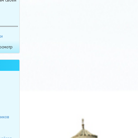
ки
осмотр
ников