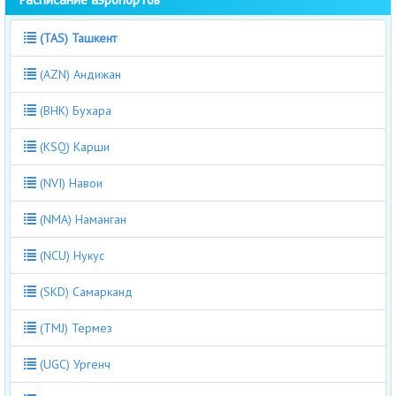
(TAS) Ташкент
(AZN) Андижан
(BHK) Бухара
(KSQ) Карши
(NVI) Навои
(NMA) Наманган
(NCU) Нукус
(SKD) Самарканд
(TMJ) Термез
(UGC) Ургенч