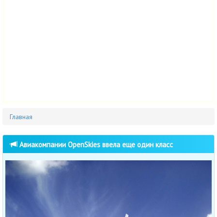
Главная
Авиакомпании OpenSkies ввела еще один класс