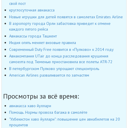
свой пост
круглосуточная авиакасса
Новые игрушки для детей появятся в самолетах Emirates Airline
В аэропорту города Орли забастовка приведет к отмене
каждого пятого рейса
Авиакассы города Ташкент
Индия опять меняет визовые правила
Современный Duty Free появится в «Пулково» к 2014 году
Авиакомпания UTair до конца расследования крушения
самоелта под Тюменью приостановила все полеты ATR-72
В петербургском Пулково упрощают спецконтроль
American Airlines разваливается по запчастям
Просмотры за всё время:
авиакасса хаво йуллари
Помощь. Нормы провоза багажа в самолёте
"Узбекистон хаво йуллари": повышение цен авиабилетов на 20
процентов