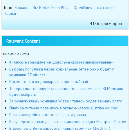
Теги:
3 класс
Biz Bed и Prem Plus
OpenSkies
пассажир
Статьи
4136 просмотров
Relevant Content
похожие темы
Китайские граждане не довольны своими авиакомпаниями
Выбрать попутчика через социальные сети можно будет у
компании S7 Airlines
Восемьсот тысяч долларов за пролитый чай
Теперь своего попутчика в самолете авиакомпании KLM можно
будет выбрать
За ручную кладь компания Wizzair теперь будет взимать плату
Платное питание появилось в эконом-классе Austrian Airlines
Вылет авиарейса задержал запах дуриана
Базу персональных данных пассажиров создаст Минтранс России
В аэропорту Вены заработал новый терминал Check In 3