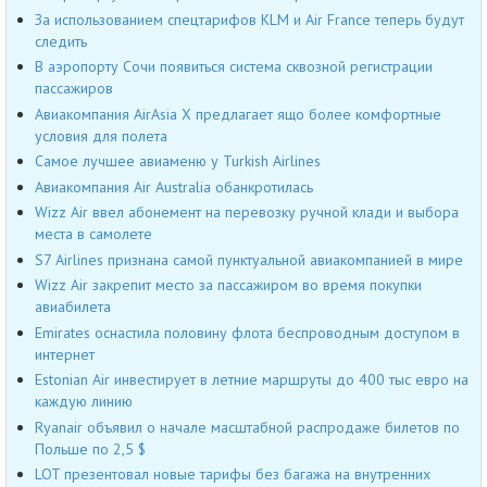
За использованием спецтарифов КLM и Air France теперь будут
следить
В аэропорту Сочи появиться система сквозной регистрации
пассажиров
Авиакомпания AirAsia X предлагает ящо более комфортные
условия для полета
Самое лучшее авиаменю у Turkish Airlines
Авиакомпания Air Australia обанкротилась
Wizz Air ввел абонемент на перевозку ручной клади и выбора
места в самолете
S7 Airlines признана самой пунктуальной авиакомпанией в мире
Wizz Air закрепит место за пассажиром во время покупки
авиабилета
Emirates оснастила половину флота беспроводным доступом в
интернет
Estonian Air инвестирует в летние маршруты до 400 тыс евро на
каждую линию
Ryanair объявил о начале масштабной распродаже билетов по
Польше по 2,5 $
LOT презентовал новые тарифы без багажа на внутренних