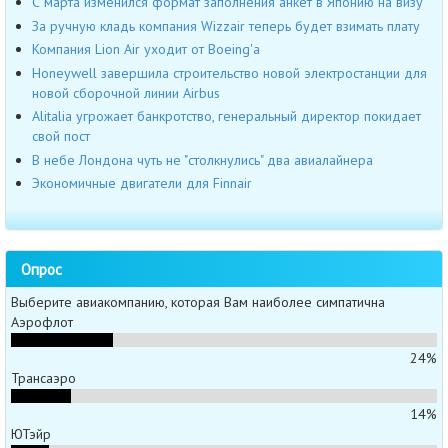
С марта изменился формат заполнения анкет в Японию на визу
За ручную кладь компания Wizzair теперь будет взимать плату
Компания Lion Air уходит от Boeing'а
Honeywell завершила строительство новой электростанции для
новой сборочной линии Airbus
Alitalia угрожает банкротство, генеральный директор покидает
свой пост
В небе Лондона чуть не "столкнулись" два авиалайнера
Экономичные двигатели для Finnair
Опрос
Выберите авиакомпанию, которая Вам наиболее симпатична
Аэрофлот
24%
Трансаэро
14%
ЮТэйр