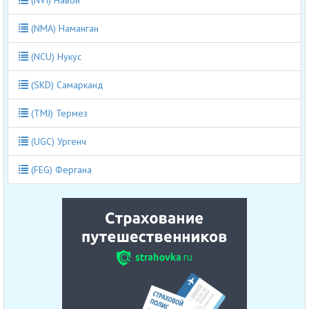
(NMA) Наманган
(NCU) Нукус
(SKD) Самарканд
(TMJ) Термез
(UGC) Ургенч
(FEG) Фергана