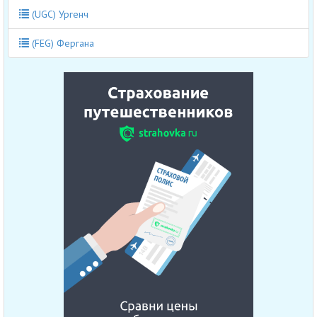
(UGC) Ургенч
(FEG) Фергана