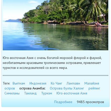
Юго-восточная Азия с очень богатой морской флорой и фауной,
необитаемыми красивыми тропическими островами, привлекает
туристов и исследователей со всего мира.
Теги:
Вьетнам
Индонезия
Ко Чанг
Лангкави
Малайзия
остров
острова Анамбас
Острова бухты Халонг
рейтинг
Симиланы
Таиланд
Туризм
Юго-восточная Азия
Подробнее
9485 просмотров