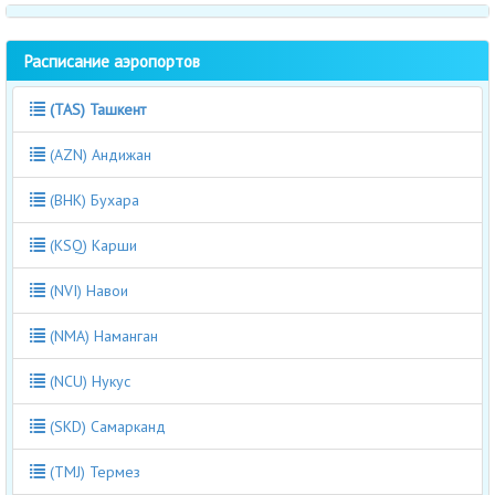
Расписание аэропортов
(TAS) Ташкент
(AZN) Андижан
(BHK) Бухара
(KSQ) Карши
(NVI) Навои
(NMA) Наманган
(NCU) Нукус
(SKD) Самарканд
(TMJ) Термез