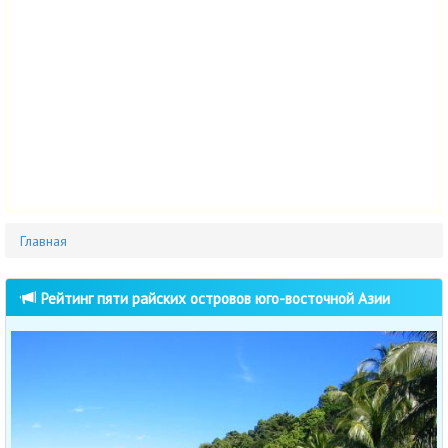
Главная
Рейтинг пяти райских островов юго-восточной Азии