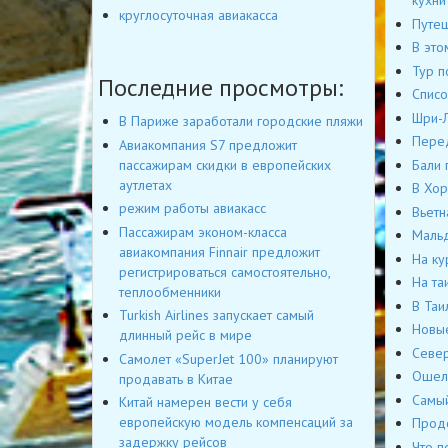
кухни
круглосуточная авиакасса
Путеш
В это
Тур п
Последние просмотры:
Списо
Шри-Л
В Париже заработали городские пляжи
Перед
Авиакомпания S7 предложит
пассажирам скидки в европейских
Бали 
аутлетах
В Хор
режим работы авиакасс
Вьетн
Пассажирам эконом-класса
Мальд
авиакомпания Finnair предложит
На ку
регистрироваться самостоятельно,
На та
теплообменники
В Таи
Turkish Airlines запускает самый
Новые
длинный рейс в мире
Север
Самолет «SuperJet 100» планируют
Ошело
продавать в Китае
Cамый
Китай намерен вести у себя
европейскую модель компенсаций за
Продо
задержку рейсов
Что п