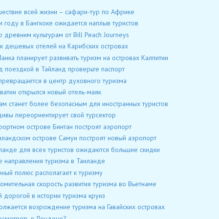
ествие всей жизни – сафари-тур по Африке
м году в Бангкоке ожидается наплыв туристов
о древним культурам от Bill Peach Journeys
к дешевых отелей на Карибских островах
анка планирует развивать туризм на островах Калпитии
 поездкой в Тайланд проверьте паспорт
превращается в центр духовного туризма
ватии открылся новый отель-маяк
ам станет более безопасным для иностранных туристов
ивы переориентирует свой турсектор
рортном острове Бинтан построят аэропорт
иландском острове Самуи построят новый аэропорт
ланде для всех туристов ожидаются большие скидки
 направления туризма в Таиланде
ный полюс располагает к туризму
мительная скорость развития туризма во Вьетнаме
 дорогой в истории туризма круиз
лжается возрождение туризма на Гавайских островах
осмотреть в Лондоне?