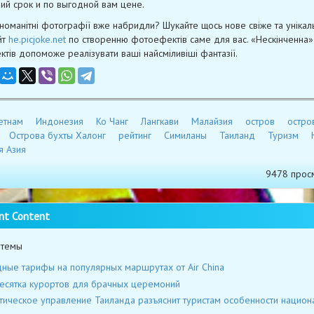
ий срок и по выгодной вам цене.
номанітні фотографії вже набридли? Шукайте щось нове свіже та унікал
йт
he.picjoke.net
по створенню фотоефектів саме для вас. «Нескінченна»
тів допоможе реалізувати ваші найсміливіші фантазії.
етнам
Индонезия
Ко Чанг
Лангкави
Малайзия
остров
остро
Острова бухты Халонг
рейтинг
Симиланы
Таиланд
Туризм
я Азия
9478 прос
nt Content
 темы
ные тарифы на популярных маршрутах от Air China
есятка курортов для брачных церемоний
тическое управление Таиланда разъяснит туристам особенности национ