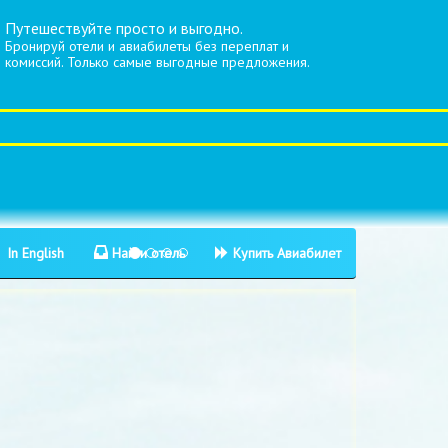
Путешествуйте просто и выгодно.
Бронируй отели и авиабилеты без переплат и
комиссий. Только самые выгодные предложения.
In English
Найти отель
Купить Авиабилет