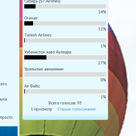
Сибирь (S7 Airlines)
14%
Orenair
11%
Turkish Airlines
1%
Узбекистон хаво йуллари
27%
Уральские авиалинии
0%
сего
Air Baltic
1%
дыха
Всего голосов: 93
1 просмотр
Старые голосования
 просто