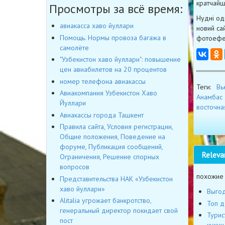
кратчайш
Просмотры за всё время:
Нудні од
авиакасса хаво йуллари
новий са
Помощь. Нормы провоза багажа в
фотоефек
самолёте
"Узбекистон хаво йуллари": повышение
цен авиабилетов на 20 процентов
номер телефона авиакассы
Теги:
Вь
Авиакомпания Узбекистон Хаво
Анамбас
Йуллари
восточна
Авиакассы города Ташкент
Правила сайта, Условия регистрации,
Общие положения, Поведение на
форуме, Публикация сообщений,
Releva
Ограничения, Решение спорных
вопросов
похожие
Представительства НАК «Узбекистон
хаво йуллари»
Выгод
Alitalia угрожает банкротство,
Топ д
генеральный директор покидает свой
Турис
пост