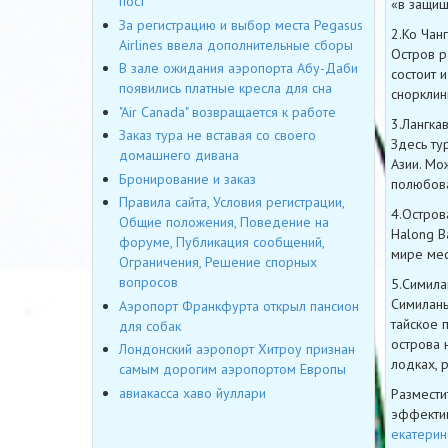
пост
«в защищ
За регистрацию и выбор места Pegasus
2.Ко Чанг
Airlines ввела дополнительные сборы
Остров р
В зале ожидания аэропорта Абу-Даби
состоит 
появились платные кресла для сна
снорклин
"Air Canada" возвращается к работе
3.Лангка
Заказ тура не вставая со своего
Здесь ту
домашнего дивана
Азии. Мо
Бронирование и заказ
полюбова
Правила сайта, Условия регистрации,
4.Остров
Общие положения, Поведение на
Halong B
форуме, Публикация сообщений,
мире мес
Ограничения, Решение спорных
вопросов
5.Симила
Симиланы
Аэропорт Франкфурта открыл пансион
тайское 
для собак
острова 
Лондонский аэропорт Хитроу признан
лодках, 
самым дорогим аэропортом Европы
авиакасса хаво йуллари
Размести
эффектив
екатерин