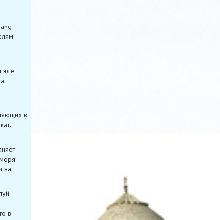
hang
елям
а юге
да
ляющих в
кат.
аняет
 моря
я на
луй
то в