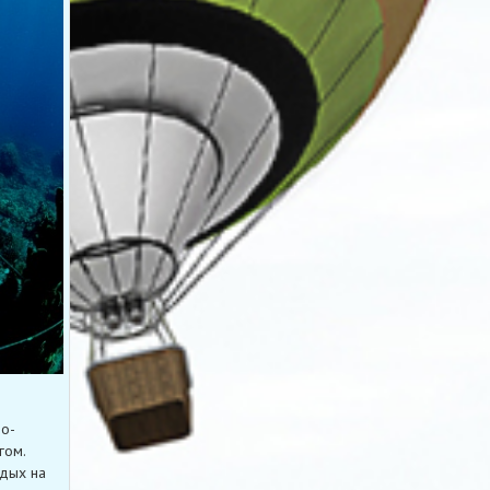
ро-
гом.
тдых на