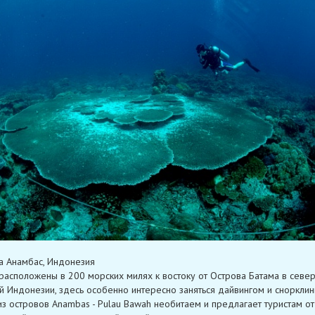
а Анамбас, Индонезия
расположены в 200 морских милях к востоку от Острова Батама в севе
й Индонезии, здесь особенно интересно заняться дайвингом и снорклин
из островов Anambas - Pulau Bawah необитаем и предлагает туристам о