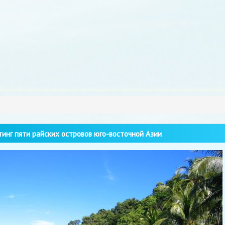
инг пяти райских островов юго-восточной Азии