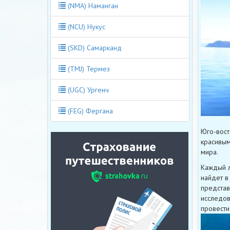
(NMA) Наманган
(NCU) Нукус
(SKD) Самарканд
(TMJ) Термез
(UGC) Ургенч
(FEG) Фергана
Юго-вост
красивым
мира.
Каждый л
найдет в
представ
исследов
провести