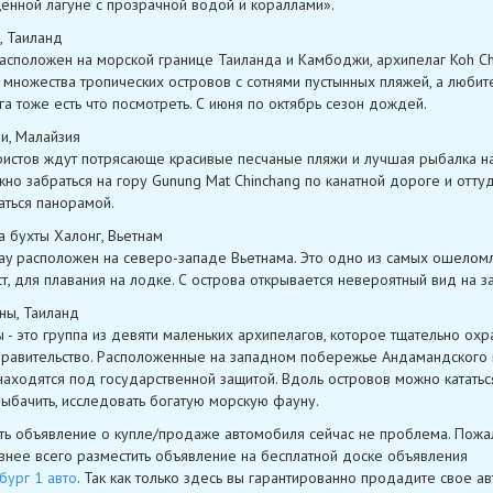
енной лагуне с прозрачной водой и кораллами».
, Таиланд
асположен на морской границе Таиланда и Камбоджи, архипелаг Koh C
и множества тропических островов с сотнями пустынных пляжей, а любит
га тоже есть что посмотреть. С июня по октябрь сезон дождей.
ви, Малайзия
ристов ждут потрясающе красивые песчаные пляжи и лучшая рыбалка н
жно забраться на гору Gunung Mat Chinchang по канатной дороге и отту
ться панорамой.
а бухты Халонг, Вьетнам
ay расположен на северо-западе Вьетнама. Это одно из самых ошелом
т, для плавания на лодке. С острова открывается невероятный вид на за
ны, Таиланд
 - это группа из девяти маленьких архипелагов, которое тщательно охр
правительство. Расположенные на западном побережье Андамандского
находятся под государственной защитой. Вдоль островов можно кататьс
рыбачить, исследовать богатую морскую фауну.
ть объявление о купле/продаже автомобиля сейчас не проблема. Пожа
нее всего разместить объявление на бесплатной доске объявления
бург 1 авто
. Так как только здесь вы гарантированно продадите свое ав