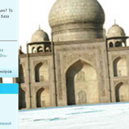
ьно? То
 база
ва
Юго-
мотров
альной